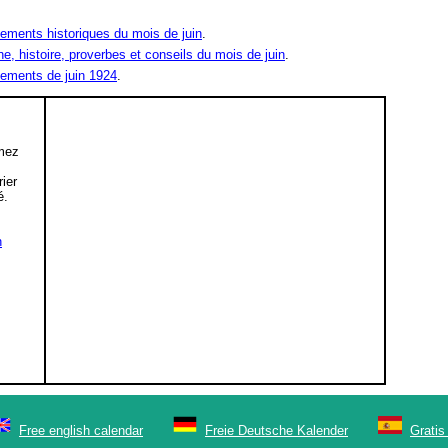
ements historiques du mois de juin
.
ne, histoire, proverbes et conseils du mois de juin
.
ements de juin 1924
.
mez
,
rier
é.
n
Free english calendar
Freie Deutsche Kalender
Gratis