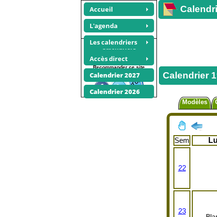
Calendri
Accueil
L'agenda
Les calendriers
Calendriers
juin 1924
Accès direct
Recommander ce site
Calendrier 1
Calendrier 2027
Calendrier 2026
Modèles
Sem
L
22
23
Bla