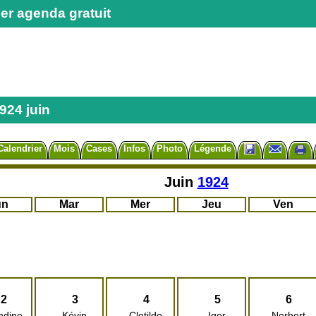
er agenda gratuit
924 juin
Calendrier
Mois
Cases
Infos
Photo
Légende
Juin
1924
un
Mar
Mer
Jeu
Ven
2
3
4
5
6
ndine
Kévin
Clotilde
Igor
Norbert