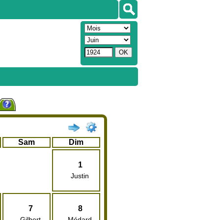
Sam
Dim
1
Justin
7
8
Gilbert
Médard