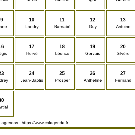
9
10
11
12
13
iane
Landry
Barnabé
Guy
Antoine
16
17
18
19
20
égis
Hervé
Léonce
Gervais
Silvère
23
24
25
26
27
drey
Jean-Baptiste
Prosper
Anthelme
Fernand
30
rtial
 agendas : https://www.calagenda.fr