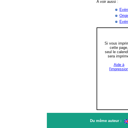
A voir aussi :
Evèn
Origi
Evén
Si vous impri
cette page
seul le calend
sera imprim
Aide à
l'impressio
Du même auteur :