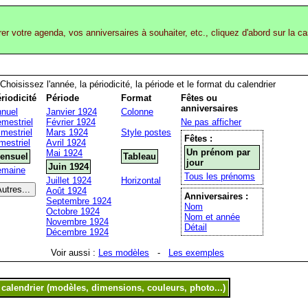
rer votre agenda, vos anniversaires à souhaiter, etc., cliquez d'abord sur la c
Choisissez l'année, la périodicité, la période et le format du calendrier
riodicité
Période
Format
Fêtes ou
anniversaires
nuel
Janvier 1924
Colonne
mestriel
Février 1924
Ne pas afficher
imestriel
Mars 1924
Style postes
Fêtes :
mestriel
Avril 1924
Un prénom par
Mai 1924
ensuel
Tableau
jour
Juin 1924
emaine
Tous les prénoms
Juillet 1924
Horizontal
Août 1924
Anniversaires :
Septembre 1924
Nom
Octobre 1924
Nom et année
Novembre 1924
Détail
Décembre 1924
Voir aussi :
Les modèles
-
Les exemples