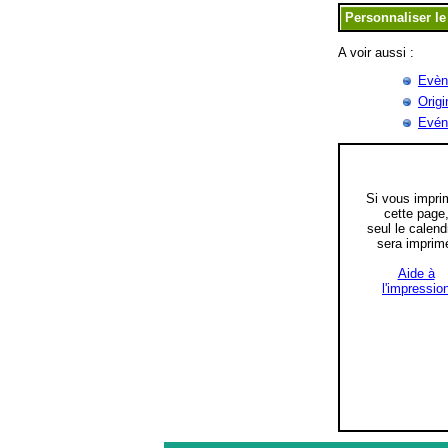
A voir aussi :
Evèn
Origi
Evén
Si vous impri
cette page
seul le calend
sera imprim
Aide à
l'impressio