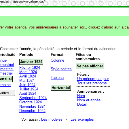
endas : https://www.calagenda.fr
rer votre agenda, vos anniversaires à souhaiter, etc., cliquez d'abord sur la c
Choisissez l'année, la périodicité, la période et le format du calendrier
riodicité
Période
Format
Fêtes ou
anniversaires
nuel
Colonne
Janvier 1924
mestriel
Ne pas afficher
Février 1924
imestriel
Style postes
Mars 1924
mestriel
Fêtes :
Avril 1924
Tableau
Un prénom par jour
ensuel
Mai 1924
Tous les prénoms
emaine
Juin 1924
Horizontal
Juillet 1924
Anniversaires :
Août 1924
Nom
Septembre 1924
Nom et année
Octobre 1924
Détail
Novembre 1924
Décembre 1924
Voir aussi :
Les modèles
-
Les exemples