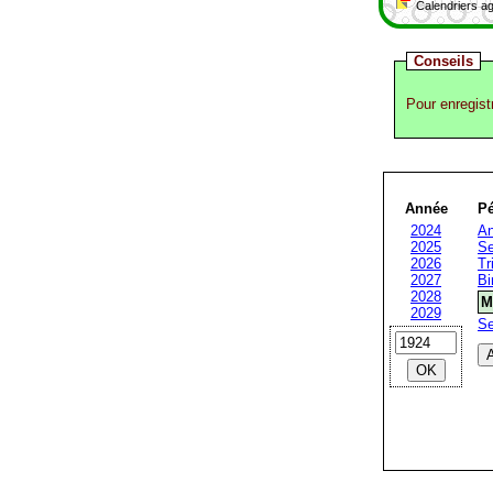
Calendriers ag
Conseils
Pour enregist
Année
Pé
2024
An
2025
Se
2026
Tr
2027
Bi
2028
M
2029
S