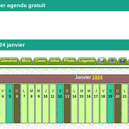
er agenda gratuit
24 janvier
Calendrier
Mois
Cases
Infos
Photo
Légende
Janvier
1924
V
S
D
L
M
M
J
V
S
D
L
M
M
J
V
S
D
L
4
5
6
7
8
9
10
11
12
13
14
15
16
17
18
19
20
21