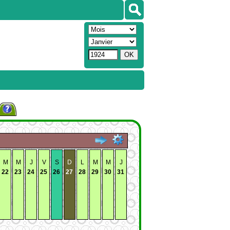
M
M
J
V
S
D
L
M
M
J
22
23
24
25
26
27
28
29
30
31