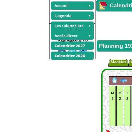
Calendri
Accueil
L'agenda
Les calendriers
Calendriers
janvier 1924
Accès direct
Recommander ce site
Planning 19
Calendrier 2027
Calendrier 2026
Modèles
M
M
J
1
2
3