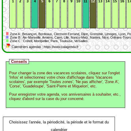
1
2
3
4
5
6
7
8
9
10
11
12
13
14
15
16
1
Zone A : Besançon, Bordeaux, Clermont-Ferrand, Dijon, Grenoble, Limoges, Lyon, Poi
Zone B : Aix-Marseille, Amiens, Caen, Lille, Nancy-Metz, Nantes, Nice, Orléans-Tou
Zone C : Créteil, Montpellier, Paris, Toulouse, Versailles.
Calendriers agendas : https://www.calagenda.fr
Conseils
Pour changer la zone des vacances scolaires, cliquez sur l'onglet
'Infos' et sélectionnez votre choix d'affichage dans 'Vacances
scolaires', par exemple 'Toutes zones', 'Ne pas afficher', 'Zone A',
'Corse', 'Guadeloupe', 'Saint-Pierre et Miquelon', etc.
Pour enregistrer votre agenda, vos anniversaires à souhaiter, etc.,
cliquez d'abord sur la case du jour concerné.
Choisissez l'année, la périodicité, la période et le format du
calendrier