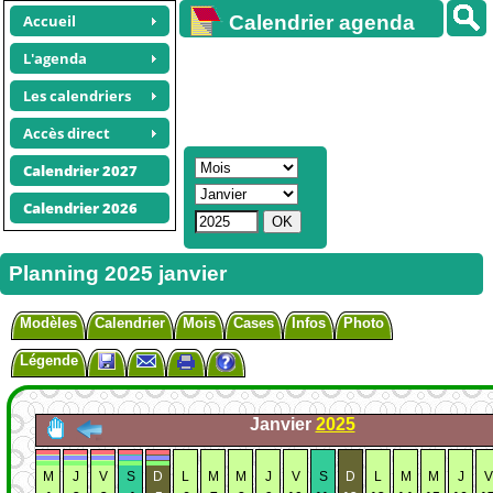
Accueil
Calendrier agenda
gratuit
L'agenda
Les calendriers
Accès direct
Calendrier 2027
Calendrier 2026
Planning 2025 janvier
Modèles
Calendrier
Mois
Cases
Infos
Photo
Légende
Janvier
2025
M
J
V
S
D
L
M
M
J
V
S
D
L
M
M
J
V