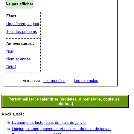
Ne pas afficher
Fêtes :
Un prénom par jour
Tous les prénoms
Anniversaires :
Nom
Nom et année
Détail
Voir aussi :
Les modèles
-
Les exemples
A voir aussi :
Evènements historiques du mois de janvier
.
Origine, histoire, proverbes et conseils du mois de janvier
.