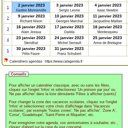
2 janvier 2023
3 janvier 2023
4 janvier 2023
1
Gaston Monnerville
Sergio Leone
Isaac Newton
9 janvier 2023
10 janvier 2023
11 janvier 2023
2
Richard Nixon
Georges Marchal
Jacqueline Maillan
16 janvier 2023
17 janvier 2023
18 janvier 2023
3
Alain Jessua
Dalida
Montesquieu
23 janvier 2023
24 janvier 2023
25 janvier 2023
4
Stendhal
Michel Serrault
Anne de Bretagne
30 janvier 2023
31 janvier 2023
5
Félix Faure
Franz Schubert
Calendriers agendas : https://www.calagenda.fr
Conseils
Pour afficher un calendrier classique, avec ou sans les fêtes,
cliquez sur l'onglet 'Infos' et sélectionnez 'Un prénom par jour' ou
'Ne pas afficher' dans la liste déroulante 'Fêtes à afficher (saints)'.
Pour changer la zone des vacances scolaires, cliquez sur l'onglet
'Infos' et sélectionnez votre choix d'affichage dans 'Vacances
scolaires', par exemple 'Toutes zones', 'Ne pas afficher', 'Zone A',
'Corse', 'Guadeloupe', 'Saint-Pierre et Miquelon', etc.
Pour enregistrer votre agenda, vos anniversaires à souhaiter, etc.,
cliquez d'abord sur la case du jour concerné.