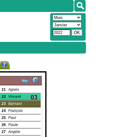
21
Agnès
22
Vincent
23
Barnard
24
François
25
Paul
26
Paule
27
Angèle