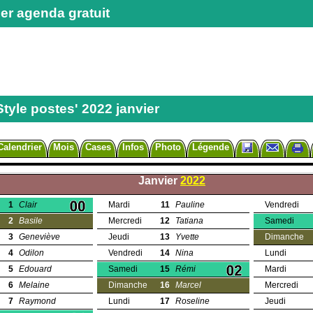
er agenda gratuit
Style postes' 2022 janvier
Calendrier
Mois
Cases
Infos
Photo
Légende
Janvier
2022
1
Clair
Mardi
11
Pauline
Vendredi
2
Basile
Mercredi
12
Tatiana
Samedi
3
Geneviève
Jeudi
13
Yvette
Dimanche
4
Odilon
Vendredi
14
Nina
Lundi
5
Edouard
Samedi
15
Rémi
Mardi
6
Melaine
Dimanche
16
Marcel
Mercredi
7
Raymond
Lundi
17
Roseline
Jeudi