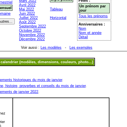
Fêtes :
Mars 2022
mestriel
Avril 2022
Un prénom par
ensuel
Mai 2022
Tableau
jour
emaine
Juin 2022
Tous les prénoms
Juillet 2022
Horizontal
Août 2022
Anniversaires :
Septembre 2022
Nom
Octobre 2022
Nom et année
Novembre 2022
Détail
Décembre 2022
Voir aussi :
Les modèles
-
Les exemples
ements historiques du mois de janvier
.
ne, histoire, proverbes et conseils du mois de janvier
.
ements de janvier 2022
.
mez
,
rier
é.