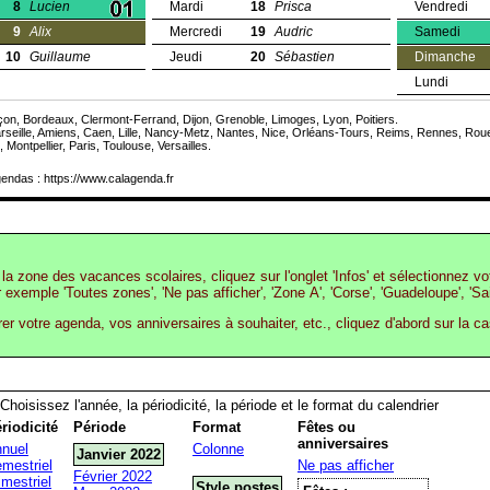
8
Lucien
Mardi
18
Prisca
Vendredi
9
Alix
Mercredi
19
Audric
Samedi
10
Guillaume
Jeudi
20
Sébastien
Dimanche
Lundi
on, Bordeaux, Clermont-Ferrand, Dijon, Grenoble, Limoges, Lyon, Poitiers.
rseille, Amiens, Caen, Lille, Nancy-Metz, Nantes, Nice, Orléans-Tours, Reims, Rennes, Rou
 Montpellier, Paris, Toulouse, Versailles.
endas : https://www.calagenda.fr
la zone des vacances scolaires, cliquez sur l'onglet 'Infos' et sélectionnez v
r exemple 'Toutes zones', 'Ne pas afficher', 'Zone A', 'Corse', 'Guadeloupe', 'Sa
rer votre agenda, vos anniversaires à souhaiter, etc., cliquez d'abord sur la c
Choisissez l'année, la périodicité, la période et le format du calendrier
riodicité
Période
Format
Fêtes ou
anniversaires
nuel
Colonne
Janvier 2022
mestriel
Ne pas afficher
Février 2022
imestriel
Style postes