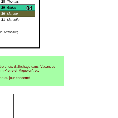
28
Thomas
29
Gildas
30
Martine
31
Marcelle
en, Strasbourg.
otre choix d'affichage dans 'Vacances
int-Pierre et Miquelon', etc.
ase du jour concerné.