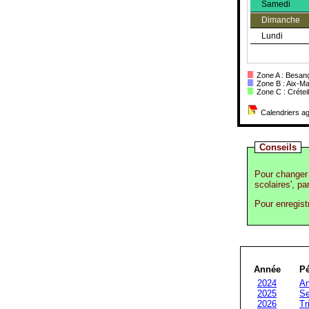
Samedi
Dimanche
Lundi
Zone A : Besanç
Zone B : Aix-Ma
Zone C : Créteil,
Calendriers ag
Conseils
Pour changer 
scolaires', pa
Pour enregist
Année
Pé
2024
An
2025
Se
2026
Tr