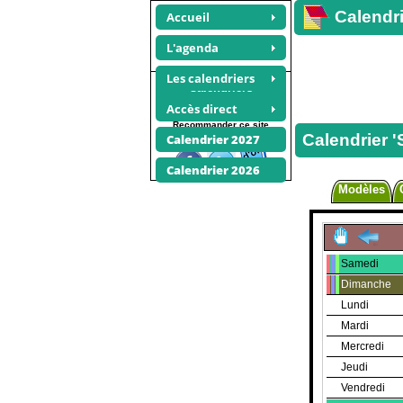
Calendri
Accueil
L'agenda
Les calendriers
Calendriers
janvier 2022
Accès direct
Recommander ce site
Calendrier '
Calendrier 2027
Calendrier 2026
Modèles
Samedi
Dimanche
Lundi
Mardi
Mercredi
Jeudi
Vendredi