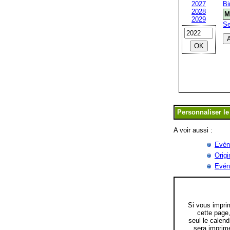
2027
Bi
2028
M
2029
S
A voir aussi :
Evèn
Origi
Evén
Si vous impri
cette page
seul le calend
sera imprim