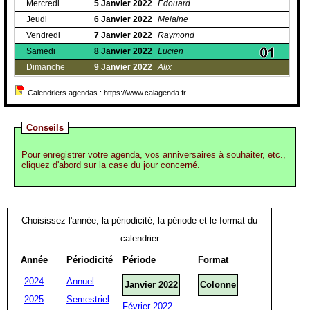
Mercredi
5
Janvier
2022
Edouard
Jeudi
6
Janvier
2022
Melaine
Vendredi
7
Janvier
2022
Raymond
Samedi
8
Janvier
2022
Lucien
Dimanche
9
Janvier
2022
Alix
Calendriers agendas : https://www.calagenda.fr
Conseils
Pour enregistrer votre agenda, vos anniversaires à souhaiter, etc.,
cliquez d'abord sur la case du jour concerné.
Choisissez l'année, la périodicité, la période et le format du
calendrier
Année
Périodicité
Période
Format
2024
Annuel
Janvier 2022
Colonne
2025
Semestriel
Février 2022