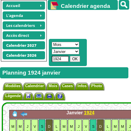
Accueil
Calendrier agenda
gratuit
L'agenda
Les calendriers
Accès direct
Calendrier 2027
Calendrier 2026
Planning 1924 janvier
Modèles
Calendrier
Mois
Cases
Infos
Photo
Légende
Janvier
1924
M
M
J
V
S
D
L
M
M
J
V
S
D
L
M
M
J