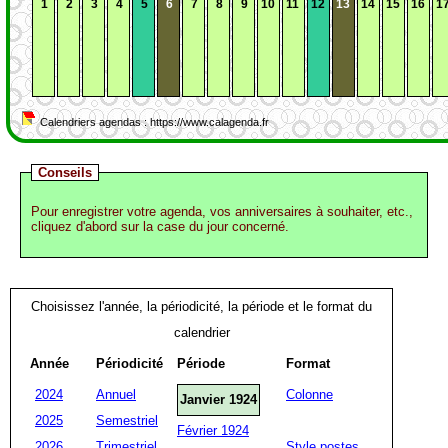
1
2
3
4
5
6
7
8
9
10
11
12
13
14
15
16
1
Calendriers agendas : https://www.calagenda.fr
Conseils
Pour enregistrer votre agenda, vos anniversaires à souhaiter, etc.,
cliquez d'abord sur la case du jour concerné.
Choisissez l'année, la périodicité, la période et le format du
calendrier
Année
Périodicité
Période
Format
2024
Annuel
Colonne
Janvier 1924
2025
Semestriel
Février 1924
2026
Trimestriel
Style postes