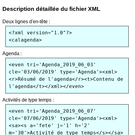
Description détaillée du fichier XML
Deux lignes d'en-tête :
<?xml version="1.0"?>

Agenda :
<even tri='Agenda_2019_06_03' 
cle='03/06/2019' type='Agenda'><xml>
<r>Résumé de l'agenda</r><t>Contenu de 
Activités de type temps :
<even tri='Agenda_2019_06_07' 
cle='07/06/2019' type='Agenda'><xml>
<sa><s a='fete' j='1' h='2' 
m='30'>Activité de type temps</s></sa>