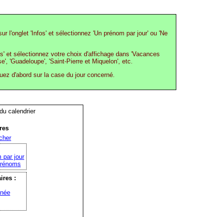
ur l'onglet 'Infos' et sélectionnez 'Un prénom par jour' ou 'Ne
os' et sélectionnez votre choix d'affichage dans 'Vacances
e', 'Guadeloupe', 'Saint-Pierre et Miquelon', etc.
quez d'abord sur la case du jour concerné.
 du calendrier
res
cher
 par jour
prénoms
ires :
nnée