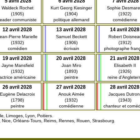
5 avril 2028
6 avril 2028
7 avril 2028
Waldeck Rochet
Kurt Georg Kiesinger
Sophie Desmare
(1905)
(1904)
(1922)
leader communiste
politique allemand
comédienne
12 avril 2028
13 avril 2028
14 avril 2028
ean-Pierre Marielle
Samuel Beckett
Robert Doisnea
(1932)
(1906)
(1912)
comédien
écrivain
photographe franç
19 avril 2028
20 avril 2028
21 avril 2028
Jayne Mansfield
Joan Miro
Elisabeth II
(1932)
(1893)
(1926)
actrice américaine
peintre
reine d’Angleter
26 avril 2028
27 avril 2028
28 avril 2028
Eugène Delacroix
Anouk Aimée
Jacques Dutron
(1798)
(1932)
(1943)
peintre
comédienne
chanteur et comé
, Limoges, Lyon, Poitiers.
s, Nice, Orléans-Tours, Reims, Rennes, Rouen, Strasbourg.