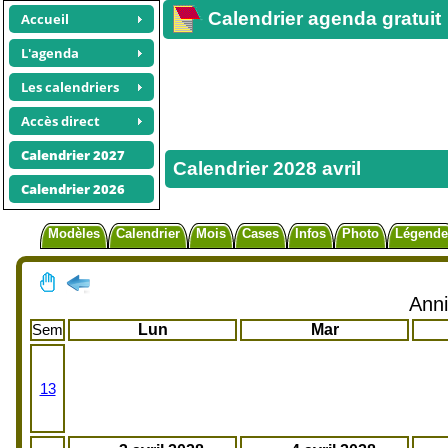
Calendrier agenda gratuit
Accueil
L'agenda
Les calendriers
Accès direct
Calendrier 2027
Calendrier 2028 avril
Calendrier 2026
Modèles
Calendrier
Mois
Cases
Infos
Photo
Légende
Anni
Sem
Lun
Mar
13