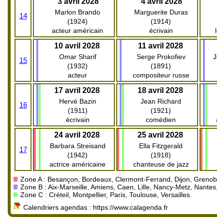
3 avril 2028
4 avril 2028
Marlon Brando
Marguerite Duras
14
(1924)
(1914)
acteur américain
écrivain
10 avril 2028
11 avril 2028
Omar Sharif
Serge Prokofiev
J
15
(1932)
(1891)
acteur
compositeur russe
17 avril 2028
18 avril 2028
Hervé Bazin
Jean Richard
16
(1911)
(1921)
écrivain
comédien
24 avril 2028
25 avril 2028
Barbara Streisand
Ella Fitzgerald
17
(1942)
(1918)
actrice américaine
chanteuse de jazz
Zone A : Besançon, Bordeaux, Clermont-Ferrand, Dijon, Grenoble
Zone B : Aix-Marseille, Amiens, Caen, Lille, Nancy-Metz, Nante
Zone C : Créteil, Montpellier, Paris, Toulouse, Versailles.
Calendriers agendas : https://www.calagenda.fr