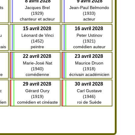
8 avril 2028
9 avril 2028
ts
Jacques Brel
Jean-Paul Belmondo
(1929)
(1933)
chanteur et acteur
acteur
15 avril 2028
16 avril 2028
u
Léonard de Vinci
Peter Ustinov
(1452)
(1921)
ais
peintre
comédien auteur
22 avril 2028
23 avril 2028
Marie-José Nat
Maurice Druon
(1940)
(1918)
re
comédienne
écrivain académicien
29 avril 2028
30 avril 2028
c
Gérard Oury
Carl Gustave
(1919)
(1946)
dien
comédien et cinéaste
roi de Suède