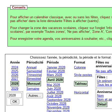
Conseils
Pour afficher un calendrier classique, avec ou sans les fêtes, cliquez s
pas afficher' dans la liste déroulante 'Fêtes à afficher (saints)'.
Pour changer la zone des vacances scolaires, cliquez sur l'onglet 'Inf
scolaires', par exemple 'Toutes zones', 'Ne pas afficher', 'Zone A', 'Cors
Pour enregistrer votre agenda, vos anniversaires à souhaiter, etc., cli
Choisissez l'année, la périodicité, la période et le format
Année
Périodicité
Période
Format
Fêtes ou
anniversai
2024
Annuel
Janvier 2028
Colonne
2025
Semestriel
Février 2028
Ne pas affi
2026
Trimestriel
Mars 2028
Style postes
Fêtes :
2027
Bimestriel
Avril 2028
Un prénom
2028
Mensuel
Tableau
Tous les 
Mai 2028
2029
Semaine
Juin 2028
Anniversa
Juillet 2028
Horizontal
Nom
Août 2028
Nom et a
Septembre 2028
Octobre 2028
Détail
Novembre 2028
Décembre 2028