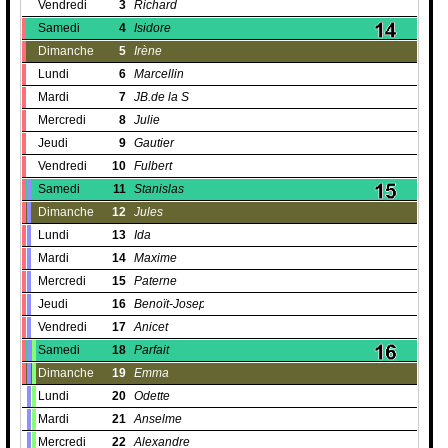
Vendredi
3
Richard
Samedi
4
Isidore
Dimanche
5
Irène
Lundi
6
Marcellin
Mardi
7
JB.de la S
Mercredi
8
Julie
Jeudi
9
Gautier
Vendredi
10
Fulbert
Samedi
11
Stanislas
Dimanche
12
Jules
Lundi
13
Ida
Mardi
14
Maxime
Mercredi
15
Paterne
Jeudi
16
Benoït-Joseph
Vendredi
17
Anicet
Samedi
18
Parfait
Dimanche
19
Emma
Lundi
20
Odette
Mardi
21
Anselme
Mercredi
22
Alexandre