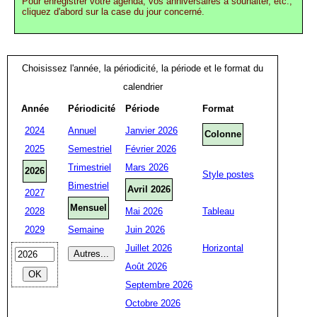
Pour enregistrer votre agenda, vos anniversaires à souhaiter, etc.,
cliquez d'abord sur la case du jour concerné.
Choisissez l'année, la périodicité, la période et le format du
calendrier
Année
Périodicité
Période
Format
2024
Annuel
Janvier 2026
Colonne
2025
Semestriel
Février 2026
Trimestriel
Mars 2026
2026
Style postes
Bimestriel
Avril 2026
2027
Mensuel
2028
Mai 2026
Tableau
2029
Semaine
Juin 2026
Juillet 2026
Horizontal
Août 2026
Septembre 2026
Octobre 2026