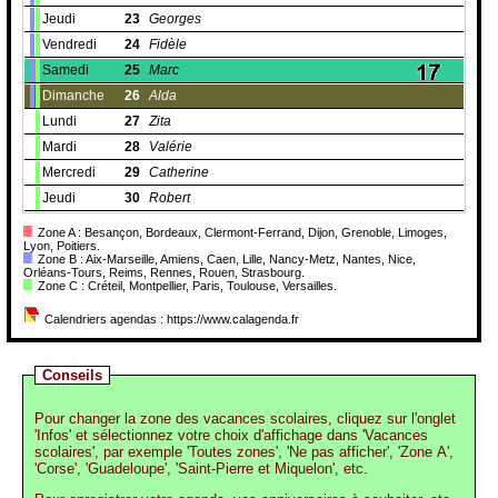
Jeudi
23
Georges
Vendredi
24
Fidèle
Samedi
25
Marc
Dimanche
26
Alda
Lundi
27
Zita
Mardi
28
Valérie
Mercredi
29
Catherine
Jeudi
30
Robert
Zone A : Besançon, Bordeaux, Clermont-Ferrand, Dijon, Grenoble, Limoges,
Lyon, Poitiers.
Zone B : Aix-Marseille, Amiens, Caen, Lille, Nancy-Metz, Nantes, Nice,
Orléans-Tours, Reims, Rennes, Rouen, Strasbourg.
Zone C : Créteil, Montpellier, Paris, Toulouse, Versailles.
Calendriers agendas : https://www.calagenda.fr
Conseils
Pour changer la zone des vacances scolaires, cliquez sur l'onglet
'Infos' et sélectionnez votre choix d'affichage dans 'Vacances
scolaires', par exemple 'Toutes zones', 'Ne pas afficher', 'Zone A',
'Corse', 'Guadeloupe', 'Saint-Pierre et Miquelon', etc.