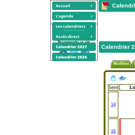
Calendri
Accueil
L'agenda
Les calendriers
Calendriers
avril 2026
Accès direct
Recommander ce site
Calendrier 2
Calendrier 2027
Calendrier 2026
Modèles
Sem
L
14
15