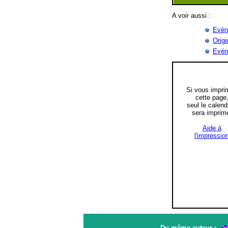
A voir aussi :
Evène
Origi
Evén
Si vous impri
cette page
seul le calend
sera imprim
Aide à
l'impressio
Du même auteur :