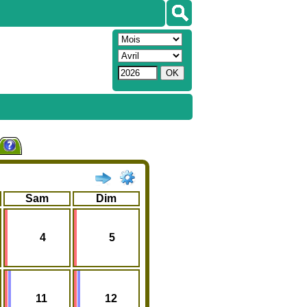
Sam
Dim
4
5
11
12