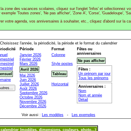
la zone des vacances scolaires, cliquez sur l'onglet 'Infos' et sélectionnez v
r exemple 'Toutes zones', 'Ne pas afficher', 'Zone A', 'Corse', 'Guadeloupe', 'Sa
rer votre agenda, vos anniversaires à souhaiter, etc., cliquez d'abord sur la c
Choisissez l'année, la périodicité, la période et le format du calendrier
riodicité
Période
Format
Fêtes ou
anniversaires
nuel
Janvier 2026
Colonne
mestriel
Février 2026
Ne pas afficher
imestriel
Mars 2026
Style postes
mestriel
Fêtes :
Avril 2026
Un prénom par jour
ensuel
Tableau
Mai 2026
Tous les prénoms
emaine
Juin 2026
Juillet 2026
Horizontal
Anniversaires :
Août 2026
Nom
Septembre 2026
Nom et année
Octobre 2026
Détail
Novembre 2026
Décembre 2026
Voir aussi :
Les modèles
-
Les exemples