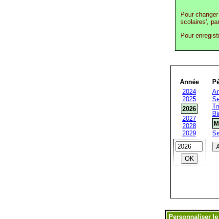
Pour changer 
scolaires', pa
Pour enregist
Année
Pé
2024
An
2025
Se
Tr
2026
Bi
2027
M
2028
2029
S