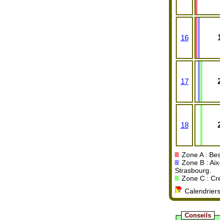
16
17
18
Zone A : Bes
Zone B : Aix
Strasbourg.
Zone C : Crét
Calendriers
Conseils