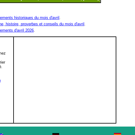
ments historiques du mois d'avril
.
ne, histoire, proverbes et conseils du mois d'avril
.
ements d'avril 2026
.
mez
,
rier
é.
n