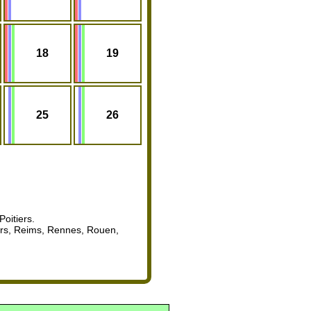
18
19
25
26
oitiers.
ours, Reims, Rennes, Rouen,