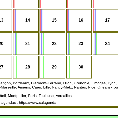
13
14
15
16
17
20
21
22
23
24
27
28
29
30
ançon, Bordeaux, Clermont-Ferrand, Dijon, Grenoble, Limoges, Lyon, P
-Marseille, Amiens, Caen, Lille, Nancy-Metz, Nantes, Nice, Orléans-T
eil, Montpellier, Paris, Toulouse, Versailles.
 agendas : https://www.calagenda.fr