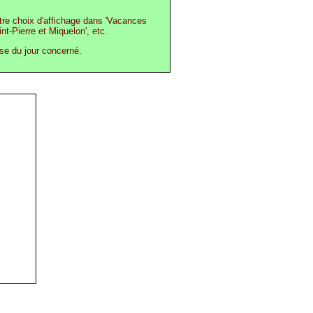
otre choix d'affichage dans 'Vacances
int-Pierre et Miquelon', etc.
ase du jour concerné.