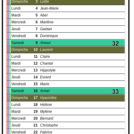
Dimanche
3
Lydie
Lundi
4
Jean-Marie
Mardi
5
Abel
Mercredi
6
Marlène
Jeudi
7
Gaétan
Vendredi
8
Dominique
Samedi
9
Amour
Dimanche
10
Laurent
Lundi
11
Claire
Mardi
12
Chantal
Mercredi
13
Hippolyte
Jeudi
14
Evrard
Vendredi
15
Marie
Samedi
16
Armel
Dimanche
17
Hyacinthe
Lundi
18
Hélène
Mardi
19
Mylène
Mercredi
20
Bernard
Jeudi
21
Christophe
Vendredi
22
Fabrice