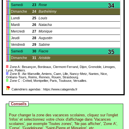
Samedi
23
Rose
Dimanche
24
Barthélémy
Lundi
25
Louis
Mardi
26
Natacha
Mercredi
27
Monique
Jeudi
28
Augustin
Vendredi
29
Sabine
Samedi
30
Fiacre
Dimanche
31
Aristide
Zone A : Besançon, Bordeaux, Clermont-Ferrand, Dijon, Grenoble, Limoges,
Lyon, Poitiers.
Zone B : Aix-Marseille, Amiens, Caen, Lille, Nancy-Metz, Nantes, Nice,
Orléans-Tours, Reims, Rennes, Rouen, Strasbourg.
Zone C : Créteil, Montpellier, Paris, Toulouse, Versailles.
Calendriers agendas : https://www.calagenda.fr
Conseils
Pour changer la zone des vacances scolaires, cliquez sur l'onglet
'Infos' et sélectionnez votre choix d'affichage dans 'Vacances
scolaires', par exemple 'Toutes zones', 'Ne pas afficher', 'Zone A',
'Corse', 'Guadeloupe', 'Saint-Pierre et Miquelon', etc.