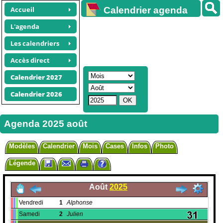
Accueil
Calendrier agenda
gratuit
L'agenda
Les calendriers
Accès direct
Calendrier 2027
Calendrier 2026
Agenda 2025 août
Modèles
Calendrier
Mois
Cases
Infos
Photo
Légende
Août
2025
Vendredi
1
Alphonse
Samedi
2
Julien