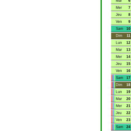
Mar
6
Mer
7
Jeu
8
Ven
9
Sam
10
Dim
11
Lun
12
Mar
13
Mer
14
Jeu
15
Ven
16
Sam
17
Dim
18
Lun
19
Mar
20
Mer
21
Jeu
22
Ven
23
Sam
24