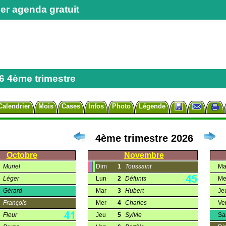
er agenda gratuit
 4ème trimestre
Calendrier
Mois
Cases
Infos
Photo
Légende
4ème trimestre 2026
Octobre
Novembre
Muriel
Dim
1
Toussaint
Ma
Léger
Lun
2
Défunts
Me
Gérard
Mar
3
Hubert
Je
François
Mer
4
Charles
Ve
Fleur
Jeu
5
Sylvie
S