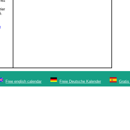
mez
,
rier
é.
n
Free english calendar
Freie Deutsche Kalender
Gratis