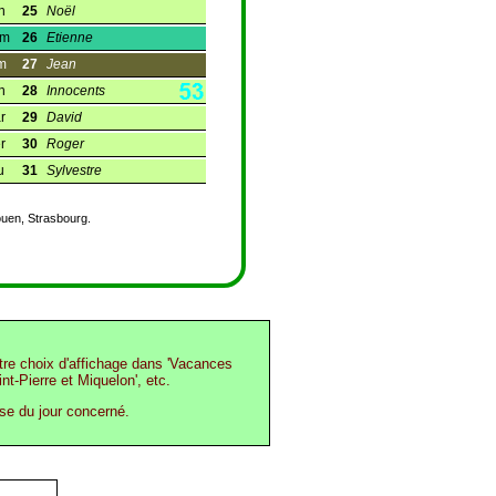
n
25
Noël
am
26
Etienne
m
27
Jean
n
28
Innocents
r
29
David
r
30
Roger
u
31
Sylvestre
ouen, Strasbourg.
otre choix d'affichage dans 'Vacances
int-Pierre et Miquelon', etc.
ase du jour concerné.