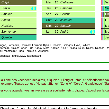
Crépin
Mer
25
Catherine
Ve
Dimitri
Jeu
26
Delphine
S
Emeline
Ven
27
Séverin
Di
Simon
Sam
28
Jacques
Lu
Narcisse
Dim
29
Saturnin
Ma
Bienvenue
Lun
30
André
Me
Quentin
Je
nçon, Bordeaux, Clermont-Ferrand, Dijon, Grenoble, Limoges, Lyon, Poitiers.
Marseille, Amiens, Caen, Lille, Nancy-Metz, Nantes, Nice, Orléans-Tours, Reims, Rennes, R
il, Montpellier, Paris, Toulouse, Versailles.
agendas : https://www.calagenda.fr
la zone des vacances scolaires, cliquez sur l'onglet 'Infos' et sélectionnez v
r exemple 'Toutes zones', 'Ne pas afficher', 'Zone A', 'Corse', 'Guadeloupe', 'Sa
rer votre agenda, vos anniversaires à souhaiter, etc., cliquez d'abord sur la c
Choisissez l'année, la périodicité, la période et le format du calendrier