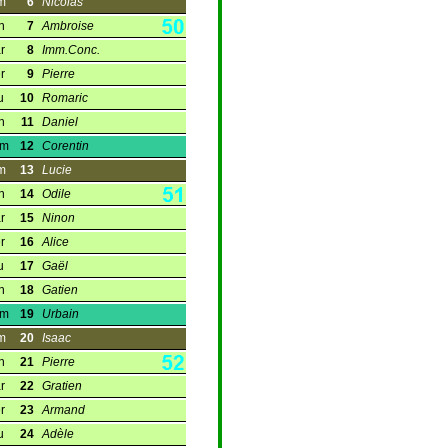
m
6
Nicolas
n
7
Ambroise
r
8
Imm.Conc.
r
9
Pierre
u
10
Romaric
n
11
Daniel
am
12
Corentin
m
13
Lucie
n
14
Odile
r
15
Ninon
r
16
Alice
u
17
Gaël
n
18
Gatien
am
19
Urbain
m
20
Isaac
n
21
Pierre
r
22
Gratien
r
23
Armand
u
24
Adèle