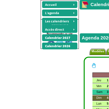
Calendri
Accueil
L'agenda
Les calendriers
Calendriers
trimestriels 2026
Accès direct
Recommander ce site
Agenda 2026
Calendrier 2027
Calendrier 2026
Modèles
Jeu
1
Ven
2
Sam
3
Dim
4
Lun
5