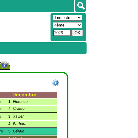
Décembre
r
1
Florence
r
2
Viviane
u
3
Xavier
n
4
Barbara
am
5
Gérald