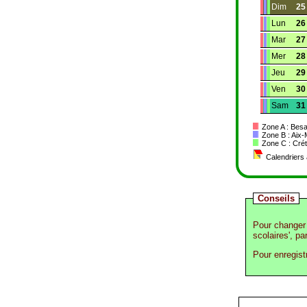
Dim
25
Lun
26
Mar
27
Mer
28
Jeu
29
Ven
30
Sam
31
Zone A : Besa
Zone B : Aix-
Zone C : Créte
Calendriers 
Conseils
Pour changer 
scolaires', pa
Pour enregist