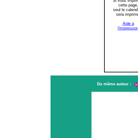
Si vous impri
cette page
seul le calend
sera imprim
Aide à
l'impressio
Du même auteur :