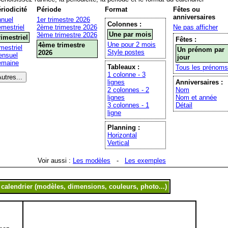
riodicité
Période
Format
Fêtes ou
anniversaires
nuel
1er trimestre 2026
Colonnes :
mestriel
2ème trimestre 2026
Ne pas afficher
Une par mois
3ème trimestre 2026
rimestriel
Fêtes :
Une pour 2 mois
4ème trimestre
mestriel
Un prénom par
Style postes
2026
nsuel
jour
emaine
Tableaux :
Tous les prénoms
1 colonne - 3
lignes
Anniversaires :
2 colonnes - 2
Nom
lignes
Nom et année
3 colonnes - 1
Détail
ligne
Planning :
Horizontal
Vertical
Voir aussi :
Les modèles
-
Les exemples