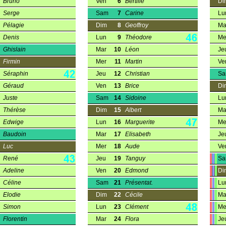
Bruno
Ven
6
Bertille
Di
Serge
Sam
7
Carine
Lu
Pélagie
Dim
8
Geoffroy
Ma
Denis
Lun
9
Théodore
Me
Ghislain
Mar
10
Léon
Je
Firmin
Mer
11
Martin
Ve
Séraphin
Jeu
12
Christian
S
Géraud
Ven
13
Brice
Di
Juste
Sam
14
Sidoine
Lu
Thérèse
Dim
15
Albert
Ma
Edwige
Lun
16
Marguerite
Me
Baudoin
Mar
17
Elisabeth
Je
Luc
Mer
18
Aude
Ve
René
Jeu
19
Tanguy
S
Adeline
Ven
20
Edmond
Di
Céline
Sam
21
Présentat.
Lu
Elodie
Dim
22
Cécile
Ma
Simon
Lun
23
Clément
Me
Florentin
Mar
24
Flora
Je