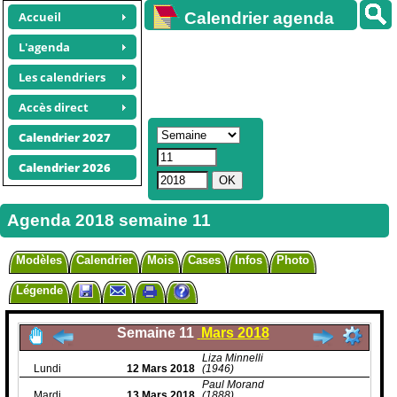
Accueil
Calendrier agenda
gratuit
L'agenda
Les calendriers
Accès direct
Calendrier 2027
Calendrier 2026
Agenda 2018 semaine 11
Modèles
Calendrier
Mois
Cases
Infos
Photo
Légende
Semaine 11
Mars 2018
Liza Minnelli
Lundi
12
Mars
2018
(1946)
Paul Morand
Mardi
13
Mars
2018
(1888)