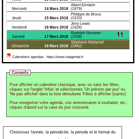
Albert Einstein
Mercredi
14
Mars
2018
(1879)
Philippe de Broca
Jeudi
15
Mars
2018
(1933)
Jerry Lewis
Vendredi
16
Mars
2018
(1926)
Rudolph Noureev
Samedi
17
Mars
2018
(1938)
Stéphane Mallarmé
Dimanche
18
Mars
2018
(1842)
Calendriers agendas : https://www.calagenda.fr
Conseils
Pour afficher un calendrier classique, avec ou sans les fêtes,
cliquez sur l'onglet 'Infos' et sélectionnez 'Un prénom par jour' ou
'Ne pas afficher' dans la liste déroulante 'Fêtes à afficher (saints)'.
Pour enregistrer votre agenda, vos anniversaires à souhaiter, etc.,
cliquez d'abord sur la case du jour concerné.
Choisissez l'année, la périodicité, la période et le format du