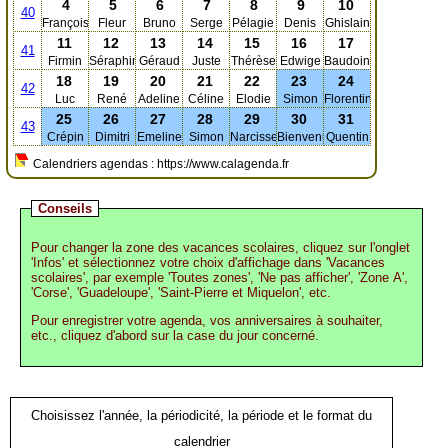
4
5
6
7
8
9
10
40
François
Fleur
Bruno
Serge
Pélagie
Denis
Ghislain
11
12
13
14
15
16
17
41
Firmin
Séraphin
Géraud
Juste
Thérèse
Edwige
Baudoin
18
19
20
21
22
23
24
42
Luc
René
Adeline
Céline
Elodie
Simon
Florentin
25
26
27
28
29
30
31
43
Crépin
Dimitri
Emeline
Simon
Narcisse
Bienvenue
Quentin
Calendriers agendas : https://www.calagenda.fr
Conseils
Pour changer la zone des vacances scolaires, cliquez sur l'onglet
'Infos' et sélectionnez votre choix d'affichage dans 'Vacances
scolaires', par exemple 'Toutes zones', 'Ne pas afficher', 'Zone A',
'Corse', 'Guadeloupe', 'Saint-Pierre et Miquelon', etc.
Pour enregistrer votre agenda, vos anniversaires à souhaiter,
etc., cliquez d'abord sur la case du jour concerné.
Choisissez l'année, la périodicité, la période et le format du
calendrier