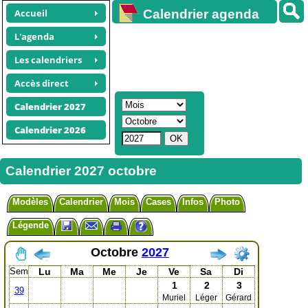
Accueil
Calendrier agenda
gratuit
L'agenda
Les calendriers
Accès direct
Calendrier 2027
Calendrier 2026
Calendrier 2027 octobre
Modèles
Calendrier
Mois
Cases
Infos
Photo
Légende
Octobre
2027
Sem
Lu
Ma
Me
Je
Ve
Sa
Di
1
2
3
39
Muriel
Léger
Gérard