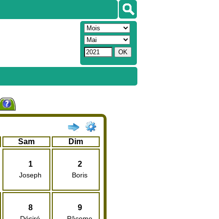
Sam
Dim
1
2
Joseph
Boris
8
9
Désiré
Pâcome