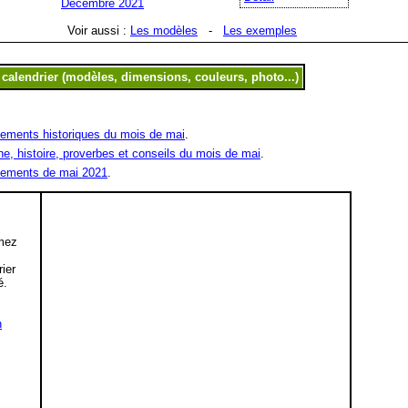
Décembre 2021
Voir aussi :
Les modèles
-
Les exemples
ements historiques du mois de mai
.
ne, histoire, proverbes et conseils du mois de mai
.
ements de mai 2021
.
mez
,
rier
é.
n