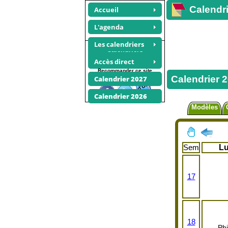
Calendri
Accueil
L'agenda
Les calendriers
Calendriers
mai 2021
Accès direct
Recommander ce site
Calendrier 
Calendrier 2027
Calendrier 2026
Modèles
Sem
L
17
18
Phi