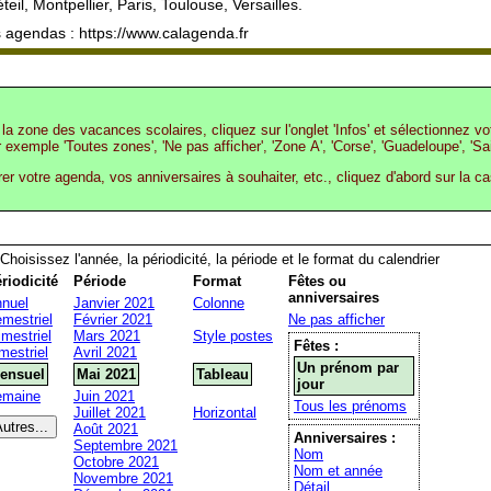
eil, Montpellier, Paris, Toulouse, Versailles.
 agendas : https://www.calagenda.fr
la zone des vacances scolaires, cliquez sur l'onglet 'Infos' et sélectionnez v
r exemple 'Toutes zones', 'Ne pas afficher', 'Zone A', 'Corse', 'Guadeloupe', 'Sa
rer votre agenda, vos anniversaires à souhaiter, etc., cliquez d'abord sur la c
Choisissez l'année, la périodicité, la période et le format du calendrier
riodicité
Période
Format
Fêtes ou
anniversaires
nuel
Janvier 2021
Colonne
mestriel
Février 2021
Ne pas afficher
imestriel
Mars 2021
Style postes
Fêtes :
mestriel
Avril 2021
Un prénom par
ensuel
Mai 2021
Tableau
jour
emaine
Juin 2021
Tous les prénoms
Juillet 2021
Horizontal
Août 2021
Anniversaires :
Septembre 2021
Nom
Octobre 2021
Nom et année
Novembre 2021
Détail