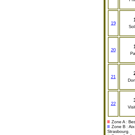
19
So
20
Pa
21
Don
22
Visi
Zone A : Bes
Zone B : Aix
Strasbourg.