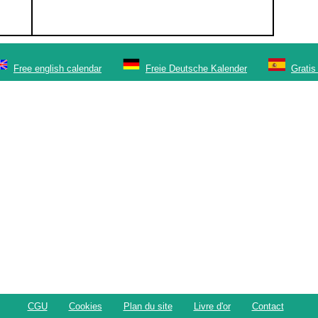
Free english calendar
Freie Deutsche Kalender
Gratis
CGU
Cookies
Plan du site
Livre d'or
Contact