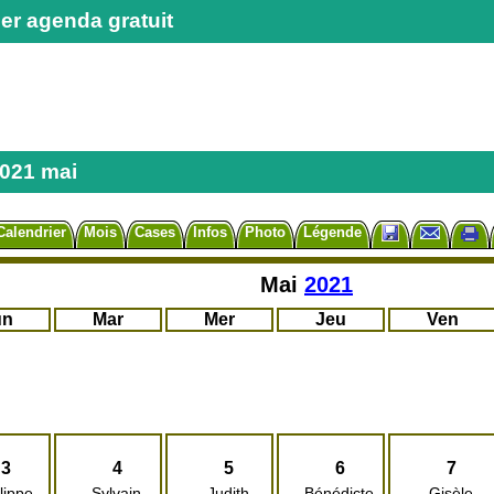
er agenda gratuit
2021 mai
Calendrier
Mois
Cases
Infos
Photo
Légende
Mai
2021
un
Mar
Mer
Jeu
Ven
3
4
5
6
7
lippe
Sylvain
Judith
Bénédicte
Gisèle