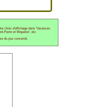
otre choix d'affichage dans 'Vacances
int-Pierre et Miquelon', etc.
ase du jour concerné.