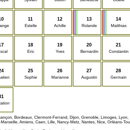
10
11
12
13
14
lange
Estelle
Achille
Rolande
Matthias
17
18
19
20
21
scal
Eric
Yves
Bernardin
Constantin
24
25
26
27
28
atien
Sophie
Marianne
Augustin
Germain
31
tation
ançon, Bordeaux, Clermont-Ferrand, Dijon, Grenoble, Limoges, Lyon, P
-Marseille, Amiens, Caen, Lille, Nancy-Metz, Nantes, Nice, Orléans-T