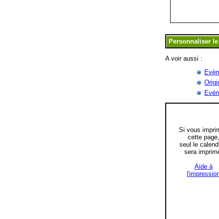
A voir aussi :
Evèn
Origi
Evén
Si vous impri
cette page
seul le calend
sera imprim
Aide à
l'impressio