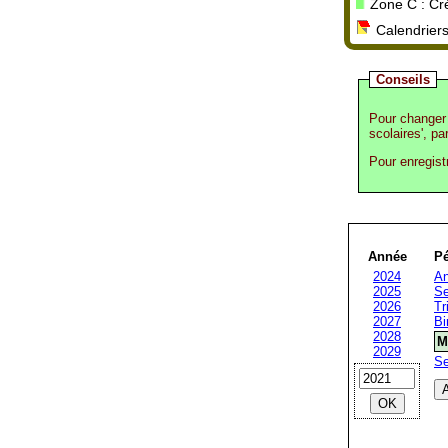
Zone C : Crét
Calendriers
Conseils
Pour changer 
scolaires', pa
Pour enregist
Année
Pé
2024
An
2025
Se
2026
Tr
2027
Bi
2028
M
2029
S