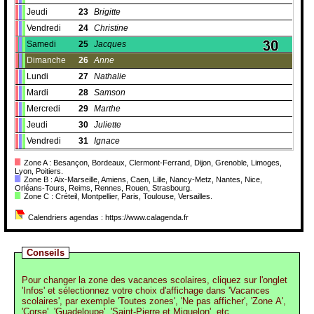
Jeudi
23
Brigitte
Vendredi
24
Christine
Samedi
25
Jacques
Dimanche
26
Anne
Lundi
27
Nathalie
Mardi
28
Samson
Mercredi
29
Marthe
Jeudi
30
Juliette
Vendredi
31
Ignace
Zone A : Besançon, Bordeaux, Clermont-Ferrand, Dijon, Grenoble, Limoges,
Lyon, Poitiers.
Zone B : Aix-Marseille, Amiens, Caen, Lille, Nancy-Metz, Nantes, Nice,
Orléans-Tours, Reims, Rennes, Rouen, Strasbourg.
Zone C : Créteil, Montpellier, Paris, Toulouse, Versailles.
Calendriers agendas : https://www.calagenda.fr
Conseils
Pour changer la zone des vacances scolaires, cliquez sur l'onglet
'Infos' et sélectionnez votre choix d'affichage dans 'Vacances
scolaires', par exemple 'Toutes zones', 'Ne pas afficher', 'Zone A',
'Corse', 'Guadeloupe', 'Saint-Pierre et Miquelon', etc.