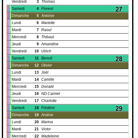
Vendredi
3
Thomas
Samedi
4
Florent
Dimanche
5
Antoine
Lundi
6
Mariette
Mardi
7
Raoul
Mercredi
8
Thibaut
Jeudi
9
Amandine
Vendredi
10
Ulrich
Samedi
11
Benoït
Dimanche
12
Olivier
Lundi
13
Joël
Mardi
14
Camille
Mercredi
15
Donald
Jeudi
16
ND.Carmel
Vendredi
17
Charlotte
Samedi
18
Frédéric
Dimanche
19
Arsène
Lundi
20
Marina
Mardi
21
Victor
Mercredi
22
Madeleine