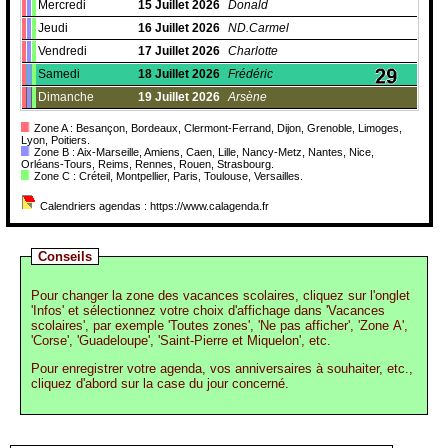
Mercredi
15
Juillet
2026
Donald
Jeudi
16
Juillet
2026
ND.Carmel
Vendredi
17
Juillet
2026
Charlotte
Samedi
18
Juillet
2026
Frédéric
Dimanche
19
Juillet
2026
Arsène
Zone A : Besançon, Bordeaux, Clermont-Ferrand, Dijon, Grenoble, Limoges,
Lyon, Poitiers.
Zone B : Aix-Marseille, Amiens, Caen, Lille, Nancy-Metz, Nantes, Nice,
Orléans-Tours, Reims, Rennes, Rouen, Strasbourg.
Zone C : Créteil, Montpellier, Paris, Toulouse, Versailles.
Calendriers agendas : https://www.calagenda.fr
Conseils
Pour changer la zone des vacances scolaires, cliquez sur l'onglet
'Infos' et sélectionnez votre choix d'affichage dans 'Vacances
scolaires', par exemple 'Toutes zones', 'Ne pas afficher', 'Zone A',
'Corse', 'Guadeloupe', 'Saint-Pierre et Miquelon', etc.
Pour enregistrer votre agenda, vos anniversaires à souhaiter, etc.,
cliquez d'abord sur la case du jour concerné.