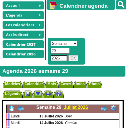
Accueil
Calendrier agenda
gratuit
L'agenda
Les calendriers
Accès direct
Calendrier 2027
Calendrier 2026
Agenda 2026 semaine 29
Modèles
Calendrier
Mois
Cases
Infos
Photo
Légende
Semaine 29
Juillet 2026
Lundi
13
Juillet
2026
Joël
Mardi
14
Juillet
2026
Camille