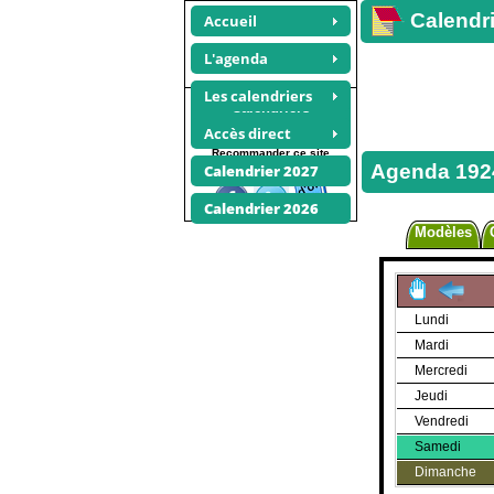
Calendri
Accueil
L'agenda
Les calendriers
Calendriers
photos
Accès direct
Recommander ce site
Agenda 192
Calendrier 2027
Calendrier 2026
Modèles
Lundi
Mardi
Mercredi
Jeudi
Vendredi
Samedi
Dimanche