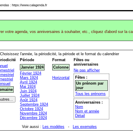
endas : https://www.calagenda.fr
rer votre agenda, vos anniversaires à souhaiter, etc., cliquez d'abord sur la c
Choisissez l'année, la périodicité, la période et le format du calendrier
riodicité
Période
Format
Fêtes ou
anniversaires
nuel
Janvier 1924
Colonne
mestriel
Ne pas afficher
Février 1924
imestriel
Fêtes :
Mars 1924
Horizontal
mestriel
Avril 1924
Un prénom par
nsuel
Mai 1924
jour
emaine
Juin 1924
Tous les prénoms
Juillet 1924
Août 1924
Anniversaires :
Septembre 1924
Nom
Octobre 1924
Nom et année
Novembre 1924
Détail
Décembre 1924
Voir aussi :
Les modèles
-
Les exemples