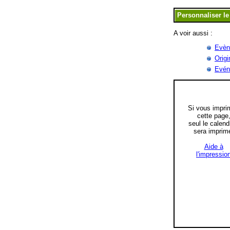
A voir aussi :
Evèn
Origi
Evén
Si vous impri
cette page
seul le calend
sera imprim
Aide à
l'impressio