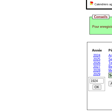
Calendriers ag
Conseils
Pour enregist
Année
Pé
2024
An
2025
Se
2026
Tr
2027
Bi
2028
Me
2029
S