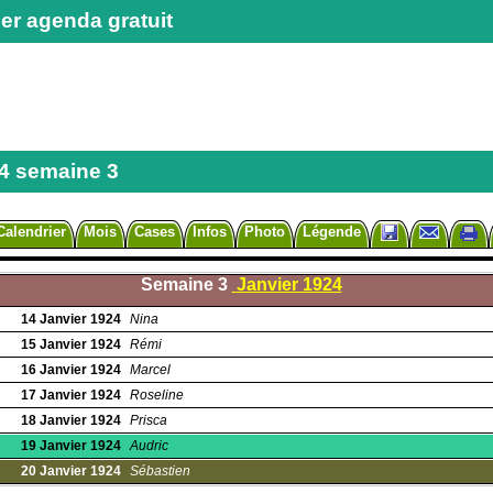
er agenda gratuit
4 semaine 3
Calendrier
Mois
Cases
Infos
Photo
Légende
Semaine 3
Janvier 1924
14
Janvier
1924
Nina
15
Janvier
1924
Rémi
16
Janvier
1924
Marcel
17
Janvier
1924
Roseline
18
Janvier
1924
Prisca
19
Janvier
1924
Audric
20
Janvier
1924
Sébastien