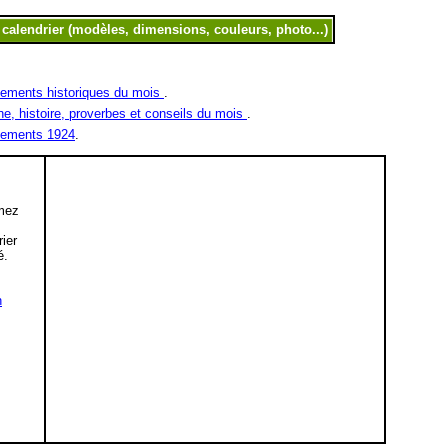
ements historiques du mois
.
ne, histoire, proverbes et conseils du mois
.
ements 1924
.
mez
,
rier
é.
n