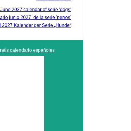
June 2027 calendar of serie 'dogs'
rio junio 2027 de la serie 'perros'
i 2027 Kalender der Serie „Hunde“
ratis calendario españoles