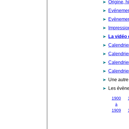
Origine, h
Evénement
Evènement
Impressio
La vidéo 
Calendrie
Calendrie
Calendrie
Calendrie
Une autre
Les évène
1900
à
1909