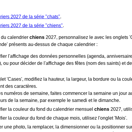
riers 2027 de la série "chats"
.
riers 2027 de la série "chiens"
.
 du calendrier
chiens
2027, personnalisez le avec les onglets 'Cal
ende' présents au-dessus de chaque calendrier :
ier l'affichage des données personnelles (agenda, anniversaires
s), ou pour décider de l'affichage des fêtes (nom des saints) et de
let 'Cases', modifiez la hauteur, la largeur, la bordure ou la coule
nt des caractères.
es numéros de semaine, faites commencer la semaine un jour autr
ours de la semaine, par exemple le samedi et le dimanche.
fier la couleur du fond du calendrier mensuel
chiens
2027, utili
ier la couleur du fond de chaque mois, utilisez l'onglet 'Mois'.
r une photo, la remplacer, la dimensionner ou la positionner sur 