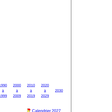
1990
2000
2010
2020
à
à
à
à
2030
1999
2009
2019
2029
Calendrier 2027