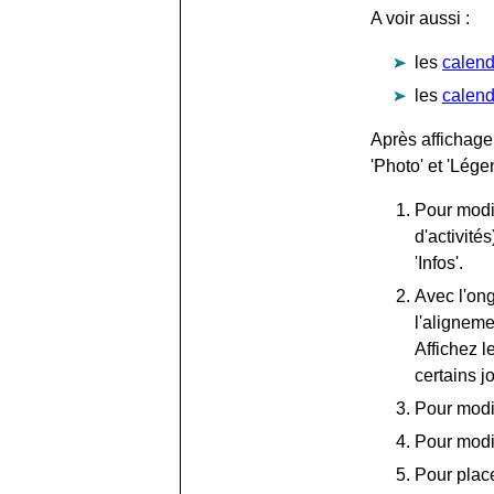
A voir aussi :
les
calend
les
calend
Après affichage
'Photo' et 'Lég
Pour modif
d'activité
'Infos'.
Avec l'ong
l'aligneme
Affichez l
certains j
Pour modi
Pour modif
Pour place