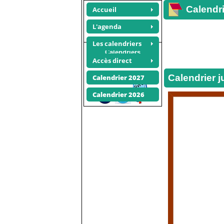
Calendri
Accueil
L'agenda
Les calendriers
Calendriers
Accès direct
photos
Recommander ce site
Calendrier j
Calendrier 2027
Calendrier 2026