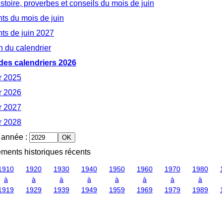
istoire, proverbes et conseils du mois de juin
s du mois de juin
s de juin 2027
n du calendrier
des calendriers 2026
r 2025
r 2026
r 2027
r 2028
 année
:
ments historiques récents
1910
1920
1930
1940
1950
1960
1970
1980
à
à
à
à
à
à
à
à
1919
1929
1939
1949
1959
1969
1979
1989