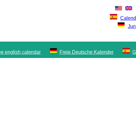
Calenda
Jun
ee english calendar
Freie Deutsche Kalender
G