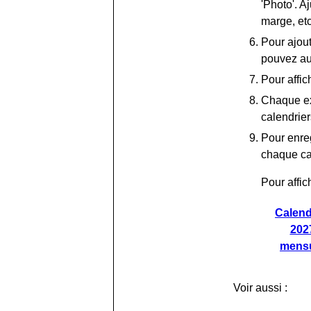
'Photo'. A
marge, etc
Pour ajou
pouvez au
Pour affic
Chaque ex
calendrie
Pour enreg
chaque ca
Pour affic
Calend
202
mens
Voir aussi :