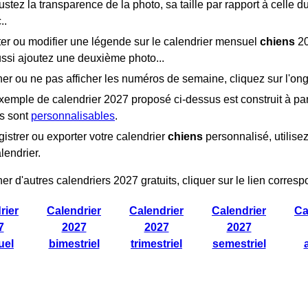
justez la transparence de la photo, sa taille par rapport à celle 
..
ter ou modifier une légende sur le calendrier mensuel
chiens
20
ssi ajoutez une deuxième photo...
her ou ne pas afficher les numéros de semaine, cliquez sur l'ong
emple de calendrier 2027 proposé ci-dessus est construit à par
rs sont
personnalisables
.
istrer ou exporter votre calendrier
chiens
personnalisé, utilisez
lendrier.
her d'autres calendriers 2027 gratuits, cliquer sur le lien corresp
rier
Calendrier
Calendrier
Calendrier
Ca
7
2027
2027
2027
uel
bimestriel
trimestriel
semestriel