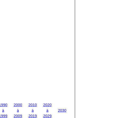
1990
2000
2010
2020
à
à
à
à
2030
1999
2009
2019
2029