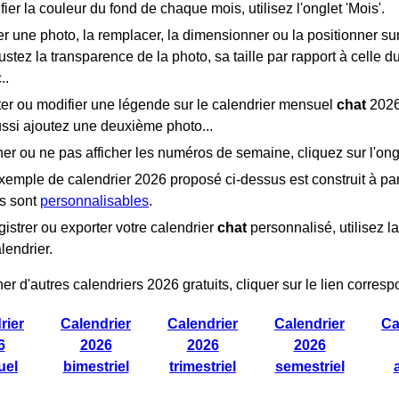
ier la couleur du fond de chaque mois, utilisez l'onglet 'Mois'.
r une photo, la remplacer, la dimensionner ou la positionner sur 
justez la transparence de la photo, sa taille par rapport à celle 
..
ter ou modifier une légende sur le calendrier mensuel
chat
2026,
ssi ajoutez une deuxième photo...
her ou ne pas afficher les numéros de semaine, cliquez sur l'ong
emple de calendrier 2026 proposé ci-dessus est construit à par
rs sont
personnalisables
.
istrer ou exporter votre calendrier
chat
personnalisé, utilisez la
lendrier.
her d'autres calendriers 2026 gratuits, cliquer sur le lien corresp
rier
Calendrier
Calendrier
Calendrier
Ca
6
2026
2026
2026
uel
bimestriel
trimestriel
semestriel