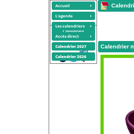
Calendri
Accueil
L'agenda
Les calendriers
Calendriers
Accès direct
photos
Recommander ce site
Calendrier 
Calendrier 2027
Calendrier 2026