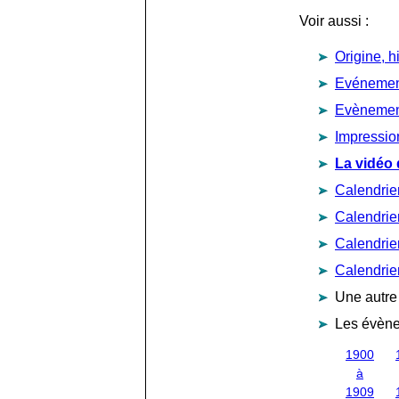
Voir aussi :
Origine, h
Evénemen
Evènemen
Impressio
La vidéo 
Calendrie
Calendrie
Calendrie
Calendrie
Une autre
Les évène
1900
à
1909