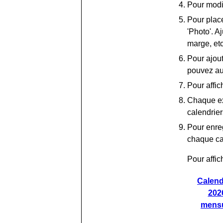
Pour modif
Pour place
'Photo'. A
marge, etc
Pour ajou
pouvez au
Pour affic
Chaque ex
calendrie
Pour enreg
chaque ca
Pour affic
Calend
202
mens