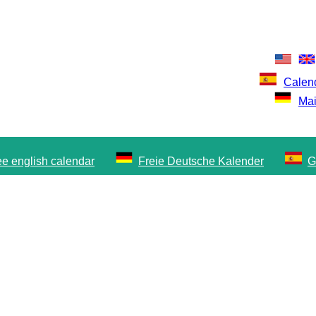
Calend
Mai
ee english calendar
Freie Deutsche Kalender
G