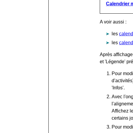
Calendrier 
A voir aussi :
les
calend
les
calend
Après affichage
et 'Légende' pr
Pour modif
d'activité
'Infos'.
Avec l'ong
l'aligneme
Affichez l
certains j
Pour modi