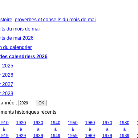
istoire, proverbes et conseils du mois de mai
ts du mois de mai
ts de mai 2026
n du calendrier
des calendriers 2026
r 2025
r 2026
r 2027
r 2028
 année
:
ments historiques récents
1910
1920
1930
1940
1950
1960
1970
1980
à
à
à
à
à
à
à
à
1919
1929
1939
1949
1959
1969
1979
1989