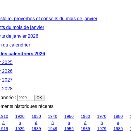
istoire, proverbes et conseils du mois de janvier
s du mois de janvier
s de janvier 2026
n du calendrier
des calendriers 2026
r 2025
r 2026
r 2027
r 2028
 année
:
ments historiques récents
1910
1920
1930
1940
1950
1960
1970
1980
à
à
à
à
à
à
à
à
1919
1929
1939
1949
1959
1969
1979
1989