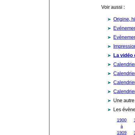
Voir aussi :
Origine, h
Evénement
Evènement
Impressio
La vidéo 
Calendrie
Calendrie
Calendrie
Calendrie
Une autre
Les évène
1900
à
1909