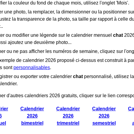
ier la couleur du fond de chaque mois, utilisez l'onglet 'Mois'.
r une photo, la remplacer, la dimensionner ou la positionner sur 
justez la transparence de la photo, sa taille par rapport à celle 
..
ter ou modifier une légende sur le calendrier mensuel
chat
2026,
ssi ajoutez une deuxième photo...
her ou ne pas afficher les numéros de semaine, cliquez sur l'ong
emple de calendrier 2026 proposé ci-dessus est construit à par
rs sont
personnalisables
.
istrer ou exporter votre calendrier
chat
personnalisé, utilisez la
lendrier.
her d'autres calendriers 2026 gratuits, cliquer sur le lien corresp
rier
Calendrier
Calendrier
Calendrier
Ca
6
2026
2026
2026
uel
bimestriel
trimestriel
semestriel