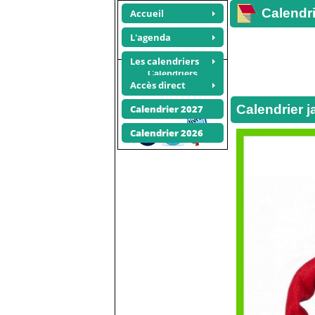
Calendri
Accueil
L'agenda
Les calendriers
Calendriers
Accès direct
photos
Recommander ce site
Calendrier j
Calendrier 2027
Calendrier 2026