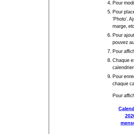
Pour modif
Pour place
'Photo'. A
marge, etc
Pour ajou
pouvez au
Pour affic
Chaque ex
calendrie
Pour enreg
chaque ca
Pour affic
Calend
202
mens