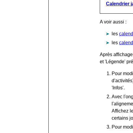
Calendrier 
A voir aussi :
les
calend
les
calend
Après affichage
et 'Légende' pr
Pour modif
d'activité
'Infos'.
Avec l'ong
l'aligneme
Affichez l
certains j
Pour modi