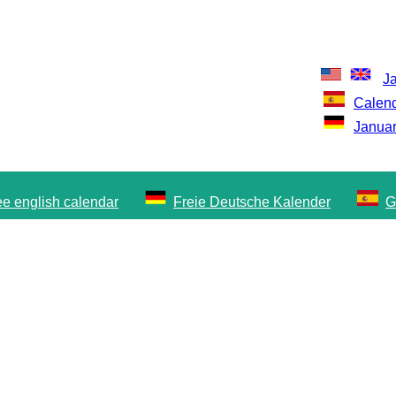
Ja
Calend
Januar
ee english calendar
Freie Deutsche Kalender
G