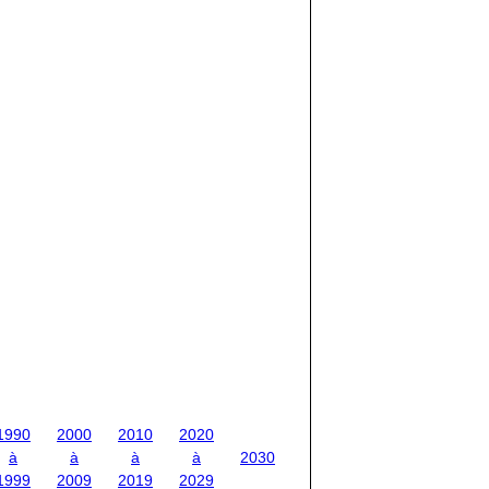
1990
2000
2010
2020
à
à
à
à
2030
1999
2009
2019
2029