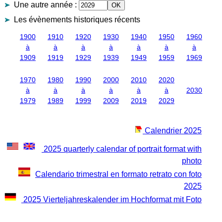
Une autre année
:
Les évènements historiques récents
1900
1910
1920
1930
1940
1950
1960
à
à
à
à
à
à
à
1909
1919
1929
1939
1949
1959
1969
1970
1980
1990
2000
2010
2020
à
à
à
à
à
à
2030
1979
1989
1999
2009
2019
2029
Calendrier 2025
2025 quarterly calendar of portrait format with
photo
Calendario trimestral en formato retrato con foto
2025
2025 Vierteljahreskalender im Hochformat mit Foto