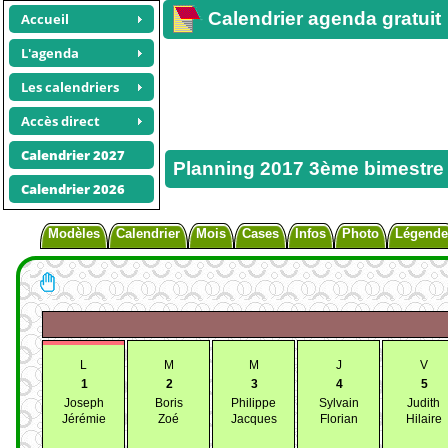
Calendrier agenda gratuit
Accueil
L'agenda
Les calendriers
Accès direct
Calendrier 2027
Planning 2017 3ème bimestre
Calendrier 2026
Modèles
Calendrier
Mois
Cases
Infos
Photo
Légende
L
M
M
J
V
1
2
3
4
5
Joseph
Boris
Philippe
Sylvain
Judith
Jérémie
Zoé
Jacques
Florian
Hilaire