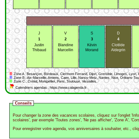
J
V
S
D
1
2
3
4
Justin
Blandine
Kévin
Clotilde
Thibaud
Marcellin
Morand
Aldegrin
Zone A : Besançon, Bordeaux, Clermont-Ferrand, Dijon, Grenoble, Limoges, Lyon, P
Zone B : Aix-Marseille, Amiens, Caen, Lille, Nancy-Metz, Nantes, Nice, Orléans-T
Zone C : Créteil, Montpellier, Paris, Toulouse, Versailles.
Calendriers agendas : https://www.calagenda.fr
Conseils
Pour changer la zone des vacances scolaires, cliquez sur l'onglet 'Inf
scolaires', par exemple 'Toutes zones', 'Ne pas afficher', 'Zone A', 'Cors
Pour enregistrer votre agenda, vos anniversaires à souhaiter, etc., cli