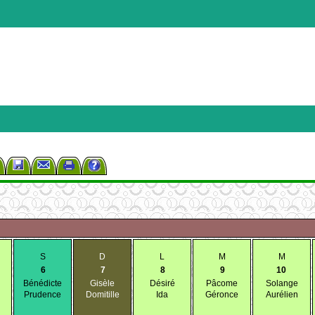
S
D
L
M
M
6
7
8
9
10
Bénédicte
Gisèle
Désiré
Pâcome
Solange
Prudence
Domitille
Ida
Géronce
Aurélien