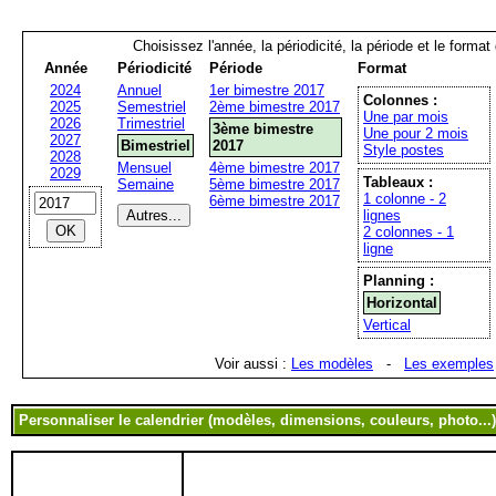
Choisissez l'année, la périodicité, la période et le format
Année
Périodicité
Période
Format
2024
Annuel
1er bimestre 2017
Colonnes :
2025
Semestriel
2ème bimestre 2017
Une par mois
2026
Trimestriel
3ème bimestre
Une pour 2 mois
2027
Bimestriel
2017
Style postes
2028
Mensuel
4ème bimestre 2017
2029
Tableaux :
Semaine
5ème bimestre 2017
1 colonne - 2
6ème bimestre 2017
lignes
2 colonnes - 1
ligne
Planning :
Horizontal
Vertical
Voir aussi :
Les modèles
-
Les exemples