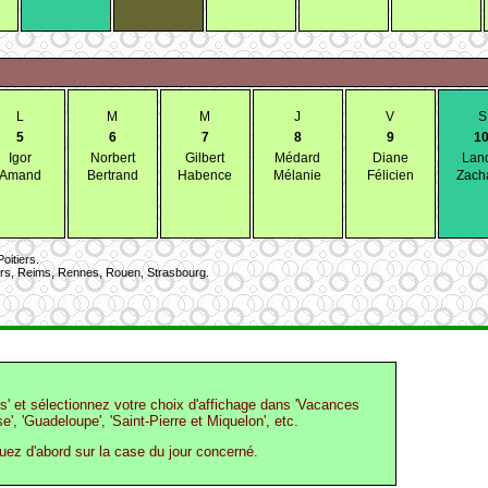
L
M
M
J
V
S
5
6
7
8
9
1
Igor
Norbert
Gilbert
Médard
Diane
Lan
Amand
Bertrand
Habence
Mélanie
Félicien
Zach
oitiers.
ours, Reims, Rennes, Rouen, Strasbourg.
os' et sélectionnez votre choix d'affichage dans 'Vacances
e', 'Guadeloupe', 'Saint-Pierre et Miquelon', etc.
quez d'abord sur la case du jour concerné.