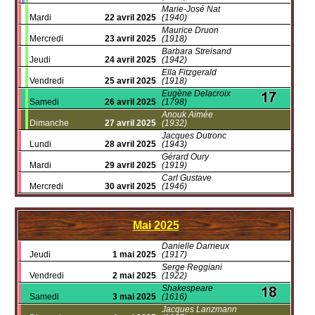
Marie-José Nat
Mardi
22 avril 2025
(1940)
Maurice Druon
Mercredi
23 avril 2025
(1918)
Barbara Streisand
Jeudi
24 avril 2025
(1942)
Ella Fitzgerald
Vendredi
25 avril 2025
(1918)
Eugène Delacroix
Samedi
26 avril 2025
(1798)
Anouk Aimée
Dimanche
27 avril 2025
(1932)
Jacques Dutronc
Lundi
28 avril 2025
(1943)
Gérard Oury
Mardi
29 avril 2025
(1919)
Carl Gustave
Mercredi
30 avril 2025
(1946)
Mai
2025
Danielle Darrieux
Jeudi
1 mai 2025
(1917)
Serge Reggiani
Vendredi
2 mai 2025
(1922)
Shakespeare
Samedi
3 mai 2025
(1616)
Jacques Lanzmann