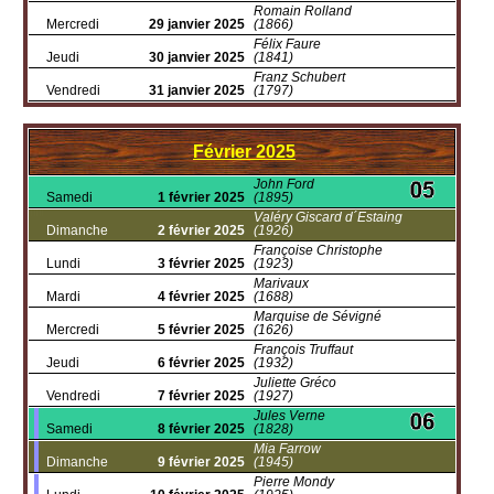
Romain Rolland
Mercredi
29 janvier 2025
(1866)
Félix Faure
Jeudi
30 janvier 2025
(1841)
Franz Schubert
Vendredi
31 janvier 2025
(1797)
Février
2025
John Ford
Samedi
1 février 2025
(1895)
Valéry Giscard d´Estaing
Dimanche
2 février 2025
(1926)
Françoise Christophe
Lundi
3 février 2025
(1923)
Marivaux
Mardi
4 février 2025
(1688)
Marquise de Sévigné
Mercredi
5 février 2025
(1626)
François Truffaut
Jeudi
6 février 2025
(1932)
Juliette Gréco
Vendredi
7 février 2025
(1927)
Jules Verne
Samedi
8 février 2025
(1828)
Mia Farrow
Dimanche
9 février 2025
(1945)
Pierre Mondy