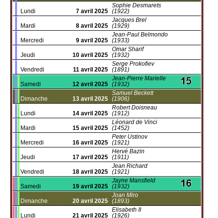
Sophie Desmarets
Lundi
7 avril 2025
(1922)
Jacques Brel
Mardi
8 avril 2025
(1929)
Jean-Paul Belmondo
Mercredi
9 avril 2025
(1933)
Omar Sharif
Jeudi
10 avril 2025
(1932)
Serge Prokofiev
Vendredi
11 avril 2025
(1891)
Jean-Pierre Marielle
Samedi
12 avril 2025
(1932)
Samuel Beckett
Dimanche
13 avril 2025
(1906)
Robert Doisneau
Lundi
14 avril 2025
(1912)
Léonard de Vinci
Mardi
15 avril 2025
(1452)
Peter Ustinov
Mercredi
16 avril 2025
(1921)
Hervé Bazin
Jeudi
17 avril 2025
(1911)
Jean Richard
Vendredi
18 avril 2025
(1921)
Jayne Mansfield
Samedi
19 avril 2025
(1932)
Joan Miro
Dimanche
20 avril 2025
(1893)
Elisabeth II
Lundi
21 avril 2025
(1926)