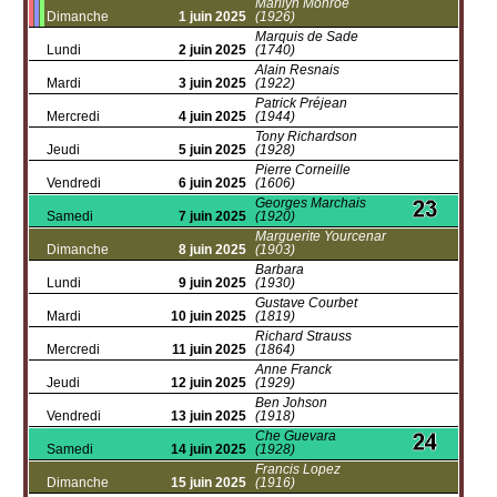
Marilyn Monroe
Dimanche
1 juin 2025
(1926)
Marquis de Sade
Lundi
2 juin 2025
(1740)
Alain Resnais
Mardi
3 juin 2025
(1922)
Patrick Préjean
Mercredi
4 juin 2025
(1944)
Tony Richardson
Jeudi
5 juin 2025
(1928)
Pierre Corneille
Vendredi
6 juin 2025
(1606)
Georges Marchais
Samedi
7 juin 2025
(1920)
Marguerite Yourcenar
Dimanche
8 juin 2025
(1903)
Barbara
Lundi
9 juin 2025
(1930)
Gustave Courbet
Mardi
10 juin 2025
(1819)
Richard Strauss
Mercredi
11 juin 2025
(1864)
Anne Franck
Jeudi
12 juin 2025
(1929)
Ben Johson
Vendredi
13 juin 2025
(1918)
Che Guevara
Samedi
14 juin 2025
(1928)
Francis Lopez
Dimanche
15 juin 2025
(1916)