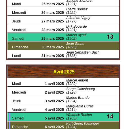
Simone Signoret
Mardi
25 mars 2025
(1921)
Pierre Boulez
Mercredi
26 mars 2025
(1925)
Alfred de Vigny
Jeudi
27 mars 2025
(1797)
Dirk Bogarde
Vendredi
28 mars 2025
(1921)
Marcel Aymé
Samedi
29 mars 2025
(1902)
Jean Giono
Dimanche
30 mars 2025
(1895)
Jean Sébastien Bach
Lundi
31 mars 2025
(1685)
Avril
2025
Marcel Amont
Mardi
1 avril 2025
(1929)
Serge Gainsbourg
Mercredi
2 avril 2025
(1928)
Marlon Brando
Jeudi
3 avril 2025
(1924)
Marguerite Duras
Vendredi
4 avril 2025
(1914)
Waldeck Rochet
Samedi
5 avril 2025
(1905)
Kurt Georg Kiesinger
Dimanche
6 avril 2025
(1904)