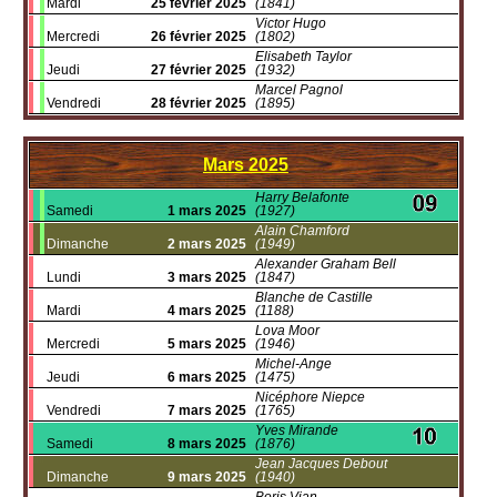
Mardi
25 février 2025
(1841)
Victor Hugo
Mercredi
26 février 2025
(1802)
Elisabeth Taylor
Jeudi
27 février 2025
(1932)
Marcel Pagnol
Vendredi
28 février 2025
(1895)
Mars
2025
Harry Belafonte
Samedi
1 mars 2025
(1927)
Alain Chamford
Dimanche
2 mars 2025
(1949)
Alexander Graham Bell
Lundi
3 mars 2025
(1847)
Blanche de Castille
Mardi
4 mars 2025
(1188)
Lova Moor
Mercredi
5 mars 2025
(1946)
Michel-Ange
Jeudi
6 mars 2025
(1475)
Nicéphore Niepce
Vendredi
7 mars 2025
(1765)
Yves Mirande
Samedi
8 mars 2025
(1876)
Jean Jacques Debout
Dimanche
9 mars 2025
(1940)