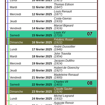
Lundi
10 février 2025
(1925)
Thomas Edison
Mardi
11 février 2025
(1847)
Louis Renault
Mercredi
12 février 2025
(1877)
Costa-Gavras
Jeudi
13 février 2025
(1933)
Marcel Bigeard
Vendredi
14 février 2025
(1916)
Louis XV
Samedi
15 février 2025
(1710)
Frédéric Rossif
Dimanche
16 février 2025
(1922)
André Dussollier
Lundi
17 février 2025
(1946)
John Travolta
Mardi
18 février 2025
(1954)
Jacques Dufilho
Mercredi
19 février 2025
(1914)
Hubert de Givenchy
Jeudi
20 février 2025
(1927)
Madeleine Renaud
Vendredi
21 février 2025
(1900)
Charles VII
Samedi
22 février 2025
(1403)
Claude Sautet
Dimanche
23 février 2025
(1924)
Michel Legrand
Lundi
24 février 2025
(1932)
Auguste Renoir