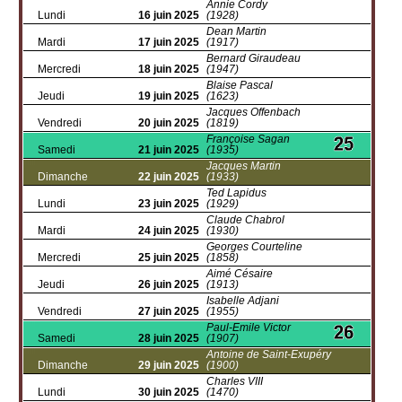
Annie Cordy
Lundi
16 juin 2025
(1928)
Dean Martin
Mardi
17 juin 2025
(1917)
Bernard Giraudeau
Mercredi
18 juin 2025
(1947)
Blaise Pascal
Jeudi
19 juin 2025
(1623)
Jacques Offenbach
Vendredi
20 juin 2025
(1819)
Françoise Sagan
Samedi
21 juin 2025
(1935)
Jacques Martin
Dimanche
22 juin 2025
(1933)
Ted Lapidus
Lundi
23 juin 2025
(1929)
Claude Chabrol
Mardi
24 juin 2025
(1930)
Georges Courteline
Mercredi
25 juin 2025
(1858)
Aimé Césaire
Jeudi
26 juin 2025
(1913)
Isabelle Adjani
Vendredi
27 juin 2025
(1955)
Paul-Emile Victor
Samedi
28 juin 2025
(1907)
Antoine de Saint-Exupéry
Dimanche
29 juin 2025
(1900)
Charles VIII
Lundi
30 juin 2025
(1470)