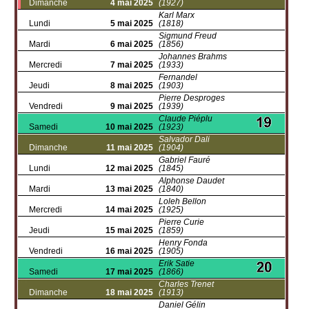
Dimanche
4 mai 2025
(1927)
Karl Marx
Lundi
5 mai 2025
(1818)
Sigmund Freud
Mardi
6 mai 2025
(1856)
Johannes Brahms
Mercredi
7 mai 2025
(1933)
Fernandel
Jeudi
8 mai 2025
(1903)
Pierre Desproges
Vendredi
9 mai 2025
(1939)
Claude Piéplu
Samedi
10 mai 2025
(1923)
Salvador Dali
Dimanche
11 mai 2025
(1904)
Gabriel Fauré
Lundi
12 mai 2025
(1845)
Alphonse Daudet
Mardi
13 mai 2025
(1840)
Loleh Bellon
Mercredi
14 mai 2025
(1925)
Pierre Curie
Jeudi
15 mai 2025
(1859)
Henry Fonda
Vendredi
16 mai 2025
(1905)
Erik Satie
Samedi
17 mai 2025
(1866)
Charles Trenet
Dimanche
18 mai 2025
(1913)
Daniel Gélin