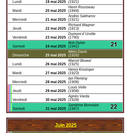
Lundi
19 mai 2025
(1921)
Henri Rousseau
Mardi
20 mai 2025
(1844)
Andrei Sakharov
Mercredi
21 mai 2025
(1921)
Richard Wagner
Jeudi
22 mai 2025
(1813)
Dumont d´Urville
Vendredi
23 mai 2025
(1790)
Bob Dylan
Samedi
24 mai 2025
(1941)
Miles Davis
Dimanche
25 mai 2025
(1926)
Marcel Bluwal
Lundi
26 mai 2025
(1925)
Henry Kissinger
Mardi
27 mai 2025
(1923)
Ian Fleming
Mercredi
28 mai 2025
(1908)
Louis Velle
Jeudi
29 mai 2025
(1908)
Agnès Varda
Vendredi
30 mai 2025
(1928)
Sandrine Bonnaire
Samedi
31 mai 2025
(1967)
Juin
2025