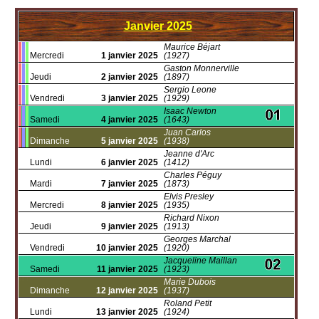
Janvier
2025
Maurice Béjart
Mercredi
1 janvier 2025
(1927)
Gaston Monnerville
Jeudi
2 janvier 2025
(1897)
Sergio Leone
Vendredi
3 janvier 2025
(1929)
Isaac Newton
Samedi
4 janvier 2025
(1643)
Juan Carlos
Dimanche
5 janvier 2025
(1938)
Jeanne d'Arc
Lundi
6 janvier 2025
(1412)
Charles Péguy
Mardi
7 janvier 2025
(1873)
Elvis Presley
Mercredi
8 janvier 2025
(1935)
Richard Nixon
Jeudi
9 janvier 2025
(1913)
Georges Marchal
Vendredi
10 janvier 2025
(1920)
Jacqueline Maillan
Samedi
11 janvier 2025
(1923)
Marie Dubois
Dimanche
12 janvier 2025
(1937)
Roland Petit
Lundi
13 janvier 2025
(1924)