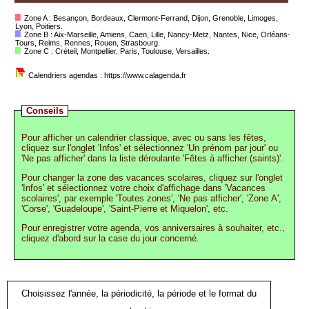
Zone A : Besançon, Bordeaux, Clermont-Ferrand, Dijon, Grenoble, Limoges,
Lyon, Poitiers.
Zone B : Aix-Marseille, Amiens, Caen, Lille, Nancy-Metz, Nantes, Nice, Orléans-
Tours, Reims, Rennes, Rouen, Strasbourg.
Zone C : Créteil, Montpellier, Paris, Toulouse, Versailles.
Calendriers agendas : https://www.calagenda.fr
Conseils
Pour afficher un calendrier classique, avec ou sans les fêtes,
cliquez sur l'onglet 'Infos' et sélectionnez 'Un prénom par jour' ou
'Ne pas afficher' dans la liste déroulante 'Fêtes à afficher (saints)'.
Pour changer la zone des vacances scolaires, cliquez sur l'onglet
'Infos' et sélectionnez votre choix d'affichage dans 'Vacances
scolaires', par exemple 'Toutes zones', 'Ne pas afficher', 'Zone A',
'Corse', 'Guadeloupe', 'Saint-Pierre et Miquelon', etc.
Pour enregistrer votre agenda, vos anniversaires à souhaiter, etc.,
cliquez d'abord sur la case du jour concerné.
Choisissez l'année, la périodicité, la période et le format du