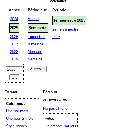
calendrier
Année
Périodicité
Période
2024
Annuel
1er semestre 2025
2025
Semestriel
2ème semestre
2026
Trimestriel
2025
2027
Bimestriel
2028
Mensuel
2029
Semaine
Format
Fêtes ou
anniversaires
Colonnes :
Ne pas afficher
Une par mois
Une pour 2 mois
Fêtes :
Style postes
Un prénom par jour