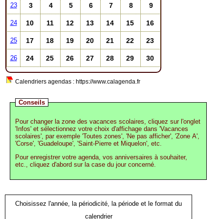
3
4
5
6
7
8
9
23
10
11
12
13
14
15
16
24
17
18
19
20
21
22
23
25
24
25
26
27
28
29
30
26
Calendriers agendas : https://www.calagenda.fr
Conseils
Pour changer la zone des vacances scolaires, cliquez sur l'onglet
'Infos' et sélectionnez votre choix d'affichage dans 'Vacances
scolaires', par exemple 'Toutes zones', 'Ne pas afficher', 'Zone A',
'Corse', 'Guadeloupe', 'Saint-Pierre et Miquelon', etc.
Pour enregistrer votre agenda, vos anniversaires à souhaiter,
etc., cliquez d'abord sur la case du jour concerné.
Choisissez l'année, la périodicité, la période et le format du
calendrier