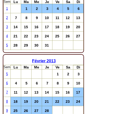
Sem
Lu
Ma
Me
Je
Ve
Sa
Di
1
2
3
4
5
6
1
7
8
9
10
11
12
13
2
14
15
16
17
18
19
20
3
21
22
23
24
25
26
27
4
28
29
30
31
5
Février
2013
Sem
Lu
Ma
Me
Je
Ve
Sa
Di
1
2
3
5
4
5
6
7
8
9
10
6
11
12
13
14
15
16
17
7
18
19
20
21
22
23
24
8
25
26
27
28
9