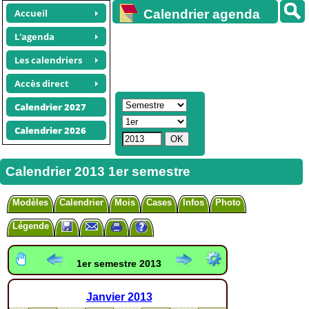
Accueil
Calendrier agenda
gratuit
L'agenda
Les calendriers
Accès direct
Calendrier 2027
Calendrier 2026
Calendrier 2013 1er semestre
Modèles
Calendrier
Mois
Cases
Infos
Photo
Légende
1er semestre 2013
Janvier
2013