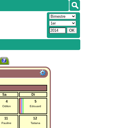
Sa
Di
4
5
Odilon
Edouard
11
12
Pauline
Tatiana