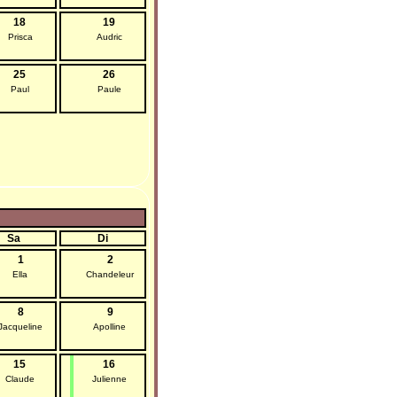
18
19
Prisca
Audric
25
26
Paul
Paule
Sa
Di
1
2
Ella
Chandeleur
8
9
Jacqueline
Apolline
15
16
Claude
Julienne