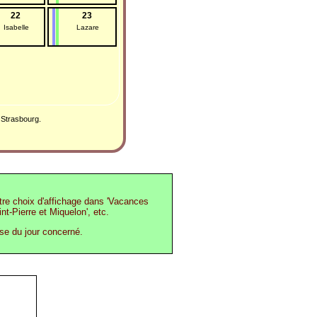
22
23
Isabelle
Lazare
 Strasbourg.
otre choix d'affichage dans 'Vacances
int-Pierre et Miquelon', etc.
ase du jour concerné.