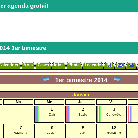
er agenda gratuit
2014 1er bimestre
Calendrier
Mois
Cases
Infos
Photo
Légende
1er bimestre 2014
Janvier
Ma
Me
Je
Ve
1
2
3
Clair
Basile
Geneviève
7
8
9
10
Raymond
Lucien
Alix
Guillaume