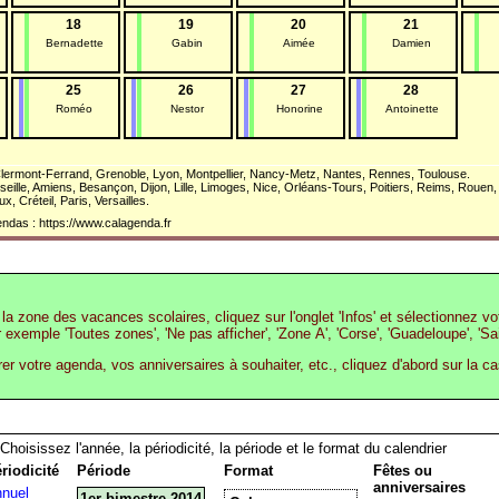
18
19
20
21
Bernadette
Gabin
Aimée
Damien
25
26
27
28
Roméo
Nestor
Honorine
Antoinette
lermont-Ferrand, Grenoble, Lyon, Montpellier, Nancy-Metz, Nantes, Rennes, Toulouse.
eille, Amiens, Besançon, Dijon, Lille, Limoges, Nice, Orléans-Tours, Poitiers, Reims, Rouen,
, Créteil, Paris, Versailles.
ndas : https://www.calagenda.fr
la zone des vacances scolaires, cliquez sur l'onglet 'Infos' et sélectionnez v
r exemple 'Toutes zones', 'Ne pas afficher', 'Zone A', 'Corse', 'Guadeloupe', 'Sa
rer votre agenda, vos anniversaires à souhaiter, etc., cliquez d'abord sur la c
Choisissez l'année, la périodicité, la période et le format du calendrier
riodicité
Période
Format
Fêtes ou
anniversaires
nuel
1er bimestre 2014