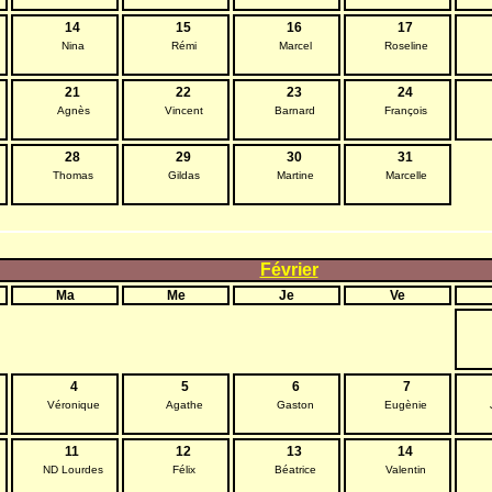
14
15
16
17
Nina
Rémi
Marcel
Roseline
21
22
23
24
Agnès
Vincent
Barnard
François
28
29
30
31
Thomas
Gildas
Martine
Marcelle
Février
Ma
Me
Je
Ve
4
5
6
7
Véronique
Agathe
Gaston
Eugènie
11
12
13
14
ND Lourdes
Félix
Béatrice
Valentin