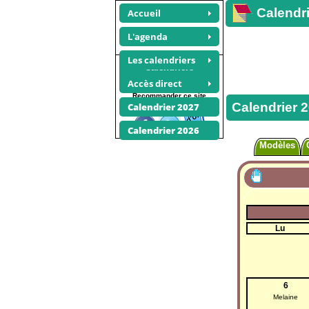
Calendri
Accueil
L'agenda
Les calendriers
Calendriers
bimestriels 2014
Accès direct
Recommander ce site
Calendrier 
Calendrier 2027
Calendrier 2026
Modèles
Lu
6
Melaine