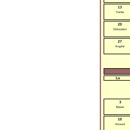
13
Yvette
20
Sébastien
27
Angèle
Lu
3
Blaise
10
Arnaud