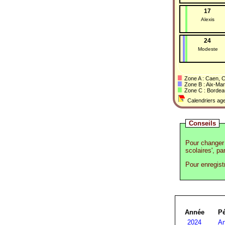
17
Alexis
24
Modeste
Zone A : Caen, C
Zone B : Aix-Mars
Zone C : Bordeaux
Calendriers age
Conseils
Pour changer 
scolaires', pa
Pour enregist
Année
Pé
2024
An