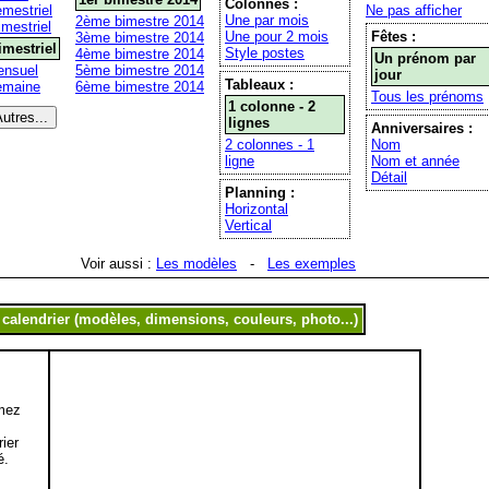
Colonnes :
mestriel
Ne pas afficher
Une par mois
2ème bimestre 2014
imestriel
Une pour 2 mois
Fêtes :
3ème bimestre 2014
imestriel
Style postes
4ème bimestre 2014
Un prénom par
nsuel
5ème bimestre 2014
jour
Tableaux :
emaine
6ème bimestre 2014
Tous les prénoms
1 colonne - 2
lignes
Anniversaires :
2 colonnes - 1
Nom
ligne
Nom et année
Détail
Planning :
Horizontal
Vertical
Voir aussi :
Les modèles
-
Les exemples
mez
,
rier
é.