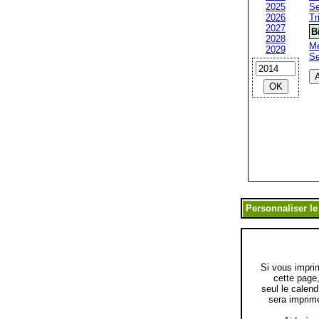
2025
Se
2026
Tr
2027
B
2028
Me
2029
S
Si vous impri
cette page
seul le calend
sera imprim