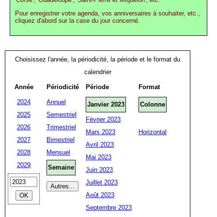
Pour enregistrer votre agenda, vos anniversaires à souhaiter, etc.,
cliquez d'abord sur la case du jour concerné.
Choisissez l'année, la périodicité, la période et le format du
calendrier
Année
Périodicité
Période
Format
2024
Annuel
Janvier 2023
Colonne
2025
Semestriel
Février 2023
2026
Trimestriel
Mars 2023
Horizontal
2027
Bimestriel
Avril 2023
2028
Mensuel
Mai 2023
2029
Semaine
Juin 2023
Juillet 2023
Août 2023
Septembre 2023