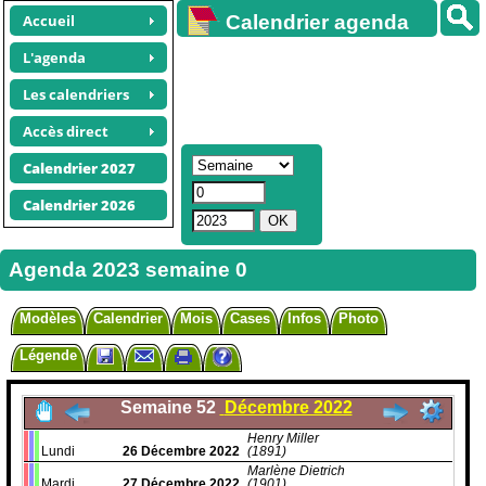
Accueil
Calendrier agenda
gratuit
L'agenda
Les calendriers
Accès direct
Calendrier 2027
Calendrier 2026
Agenda 2023 semaine 0
Modèles
Calendrier
Mois
Cases
Infos
Photo
Légende
Semaine 52
Décembre 2022
Henry Miller
Lundi
26
Décembre
2022
(1891)
Marlène Dietrich
Mardi
27
Décembre
2022
(1901)