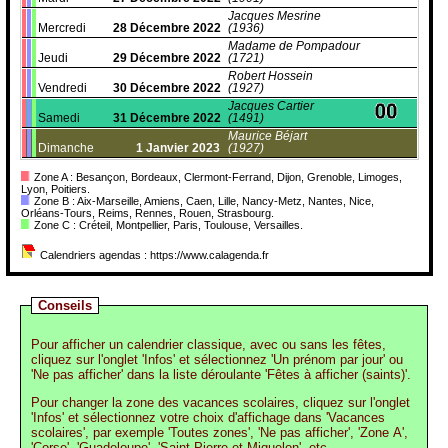
Jacques Mesrine
Mercredi
28
Décembre
2022
(1936)
Madame de Pompadour
Jeudi
29
Décembre
2022
(1721)
Robert Hossein
Vendredi
30
Décembre
2022
(1927)
Jacques Cartier
Samedi
31
Décembre
2022
(1491)
Maurice Béjart
Dimanche
1
Janvier
2023
(1927)
Zone A : Besançon, Bordeaux, Clermont-Ferrand, Dijon, Grenoble, Limoges,
Lyon, Poitiers.
Zone B : Aix-Marseille, Amiens, Caen, Lille, Nancy-Metz, Nantes, Nice,
Orléans-Tours, Reims, Rennes, Rouen, Strasbourg.
Zone C : Créteil, Montpellier, Paris, Toulouse, Versailles.
Calendriers agendas : https://www.calagenda.fr
Conseils
Pour afficher un calendrier classique, avec ou sans les fêtes,
cliquez sur l'onglet 'Infos' et sélectionnez 'Un prénom par jour' ou
'Ne pas afficher' dans la liste déroulante 'Fêtes à afficher (saints)'.
Pour changer la zone des vacances scolaires, cliquez sur l'onglet
'Infos' et sélectionnez votre choix d'affichage dans 'Vacances
scolaires', par exemple 'Toutes zones', 'Ne pas afficher', 'Zone A',
'Corse', 'Guadeloupe', 'Saint-Pierre et Miquelon', etc.