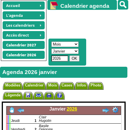
Accueil
Calendrier agenda
gratuit
L'agenda
Les calendriers
Accès direct
Calendrier 2027
Calendrier 2026
Agenda 2026 janvier
Modèles
Calendrier
Mois
Cases
Infos
Photo
Légende
Janvier
2026
Clair
Jeudi
1
Hugolin
Basile
Vendredi
2
Grégoire