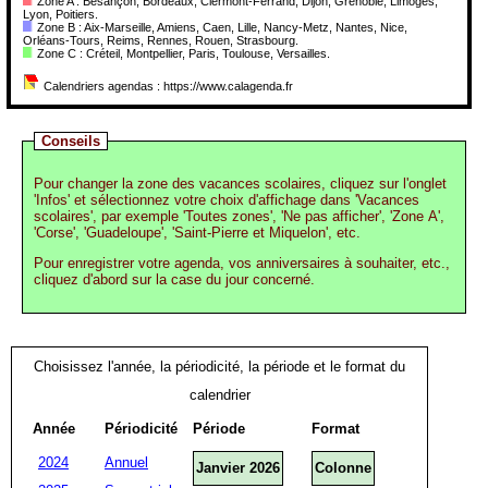
Zone A : Besançon, Bordeaux, Clermont-Ferrand, Dijon, Grenoble, Limoges,
Lyon, Poitiers.
Zone B : Aix-Marseille, Amiens, Caen, Lille, Nancy-Metz, Nantes, Nice,
Orléans-Tours, Reims, Rennes, Rouen, Strasbourg.
Zone C : Créteil, Montpellier, Paris, Toulouse, Versailles.
Calendriers agendas : https://www.calagenda.fr
Conseils
Pour changer la zone des vacances scolaires, cliquez sur l'onglet
'Infos' et sélectionnez votre choix d'affichage dans 'Vacances
scolaires', par exemple 'Toutes zones', 'Ne pas afficher', 'Zone A',
'Corse', 'Guadeloupe', 'Saint-Pierre et Miquelon', etc.
Pour enregistrer votre agenda, vos anniversaires à souhaiter, etc.,
cliquez d'abord sur la case du jour concerné.
Choisissez l'année, la périodicité, la période et le format du
calendrier
Année
Périodicité
Période
Format
2024
Annuel
Janvier 2026
Colonne