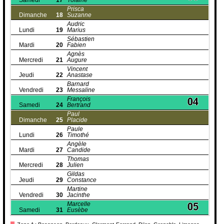
Samedi
17
Yolaine
Prisca
Dimanche
18
Suzanne
Audric
Lundi
19
Marius
Sébastien
Mardi
20
Fabien
Agnès
Mercredi
21
Augure
Vincent
Jeudi
22
Anastase
Barnard
Vendredi
23
Messaline
François
Samedi
24
Bertrand
Paul
Dimanche
25
Placide
Paule
Lundi
26
Timothé
Angèle
Mardi
27
Candide
Thomas
Mercredi
28
Julien
Gildas
Jeudi
29
Constance
Martine
Vendredi
30
Jacinthe
Marcelle
Samedi
31
Eusèbe