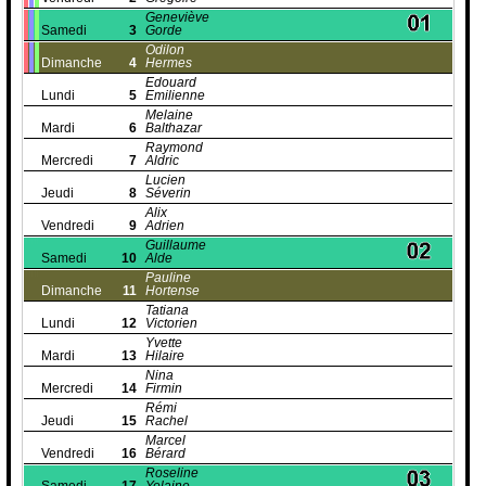
Geneviève
Samedi
3
Gorde
Odilon
Dimanche
4
Hermes
Edouard
Lundi
5
Emilienne
Melaine
Mardi
6
Balthazar
Raymond
Mercredi
7
Aldric
Lucien
Jeudi
8
Séverin
Alix
Vendredi
9
Adrien
Guillaume
Samedi
10
Alde
Pauline
Dimanche
11
Hortense
Tatiana
Lundi
12
Victorien
Yvette
Mardi
13
Hilaire
Nina
Mercredi
14
Firmin
Rémi
Jeudi
15
Rachel
Marcel
Vendredi
16
Bérard
Roseline