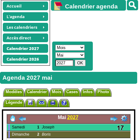
Accueil
Calendrier agenda
gratuit
L'agenda
Les calendriers
Accès direct
Calendrier 2027
Calendrier 2026
Agenda 2027 mai
Modèles
Calendrier
Mois
Cases
Infos
Photo
Légende
Mai
2027
Samedi
1
Joseph
Dimanche
2
Boris