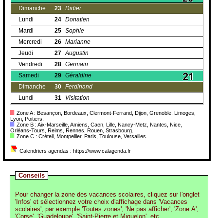
Dimanche
23
Didier
Lundi
24
Donatien
Mardi
25
Sophie
Mercredi
26
Marianne
Jeudi
27
Augustin
Vendredi
28
Germain
Samedi
29
Géraldine
Dimanche
30
Ferdinand
Lundi
31
Visitation
Zone A : Besançon, Bordeaux, Clermont-Ferrand, Dijon, Grenoble, Limoges,
Lyon, Poitiers.
Zone B : Aix-Marseille, Amiens, Caen, Lille, Nancy-Metz, Nantes, Nice,
Orléans-Tours, Reims, Rennes, Rouen, Strasbourg.
Zone C : Créteil, Montpellier, Paris, Toulouse, Versailles.
Calendriers agendas : https://www.calagenda.fr
Conseils
Pour changer la zone des vacances scolaires, cliquez sur l'onglet
'Infos' et sélectionnez votre choix d'affichage dans 'Vacances
scolaires', par exemple 'Toutes zones', 'Ne pas afficher', 'Zone A',
'Corse', 'Guadeloupe', 'Saint-Pierre et Miquelon', etc.