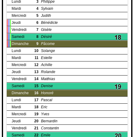
Lundi
3
Philippe
Mardi
4
Sylvain
Mercredi
5
Judith
Jeudi
6
Bénédicte
Vendredi
7
Gisèle
Samedi
8
Désiré
Dimanche
9
Pâcome
Lundi
10
Solange
Mardi
11
Estelle
Mercredi
12
Achille
Jeudi
13
Rolande
Vendredi
14
Matthias
Samedi
15
Denise
Dimanche
16
Honoré
Lundi
17
Pascal
Mardi
18
Eric
Mercredi
19
Yves
Jeudi
20
Bernardin
Vendredi
21
Constantin
Samedi
22
Emile