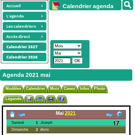
Accueil
Calendrier agenda
gratuit
L'agenda
Les calendriers
Accès direct
Calendrier 2027
Calendrier 2026
Agenda 2021 mai
Modèles
Calendrier
Mois
Cases
Infos
Photo
Légende
Mai
2021
Samedi
1
Joseph
Dimanche
2
Boris