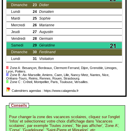
Dimanche
23
Didier
Lundi
24
Donatien
Mardi
25
Sophie
Mercredi
26
Marianne
Jeudi
27
Augustin
Vendredi
28
Germain
Samedi
29
Géraldine
Dimanche
30
Ferdinand
Lundi
31
Visitation
Zone A : Besançon, Bordeaux, Clermont-Ferrand, Dijon, Grenoble, Limoges,
Lyon, Poitiers.
Zone B : Aix-Marseille, Amiens, Caen, Lille, Nancy-Metz, Nantes, Nice,
Orléans-Tours, Reims, Rennes, Rouen, Strasbourg.
Zone C : Créteil, Montpellier, Paris, Toulouse, Versailles.
Calendriers agendas : https://www.calagenda.fr
Conseils
Pour changer la zone des vacances scolaires, cliquez sur l'onglet
'Infos' et sélectionnez votre choix d'affichage dans 'Vacances
scolaires', par exemple 'Toutes zones', 'Ne pas afficher', 'Zone A',
'Corse', 'Guadeloupe', 'Saint-Pierre et Miquelon', etc.