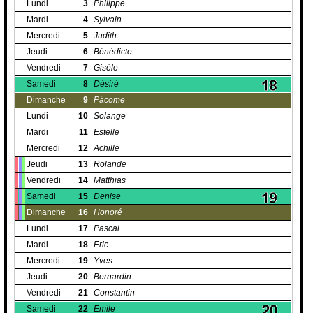
Lundi
3
Philippe
Mardi
4
Sylvain
Mercredi
5
Judith
Jeudi
6
Bénédicte
Vendredi
7
Gisèle
Samedi
8
Désiré
Dimanche
9
Pâcome
Lundi
10
Solange
Mardi
11
Estelle
Mercredi
12
Achille
Jeudi
13
Rolande
Vendredi
14
Matthias
Samedi
15
Denise
Dimanche
16
Honoré
Lundi
17
Pascal
Mardi
18
Eric
Mercredi
19
Yves
Jeudi
20
Bernardin
Vendredi
21
Constantin
Samedi
22
Emile