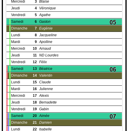
Mercredi
3
Blaise
Jeudi
4
Véronique
Vendredi
5
Agathe
Samedi
6
Gaston
Dimanche
7
Eugènie
Lundi
8
Jacqueline
Mardi
9
Apolline
Mercredi
10
Arnaud
Jeudi
11
ND Lourdes
Vendredi
12
Félix
Samedi
13
Béatrice
Dimanche
14
Valentin
Lundi
15
Claude
Mardi
16
Julienne
Mercredi
17
Alexis
Jeudi
18
Bernadette
Vendredi
19
Gabin
Samedi
20
Aimée
Dimanche
21
Damien
Lundi
22
Isabelle