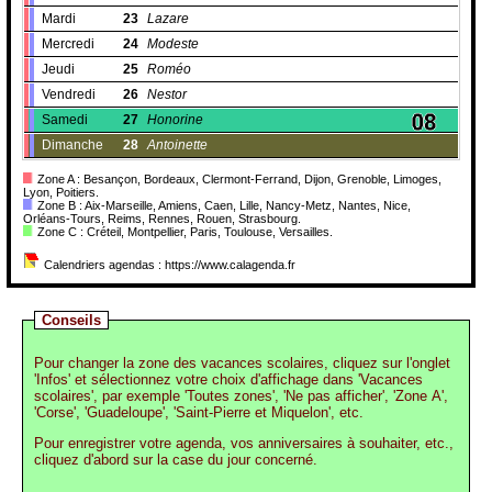
Mardi
23
Lazare
Mercredi
24
Modeste
Jeudi
25
Roméo
Vendredi
26
Nestor
Samedi
27
Honorine
Dimanche
28
Antoinette
Zone A : Besançon, Bordeaux, Clermont-Ferrand, Dijon, Grenoble, Limoges,
Lyon, Poitiers.
Zone B : Aix-Marseille, Amiens, Caen, Lille, Nancy-Metz, Nantes, Nice,
Orléans-Tours, Reims, Rennes, Rouen, Strasbourg.
Zone C : Créteil, Montpellier, Paris, Toulouse, Versailles.
Calendriers agendas : https://www.calagenda.fr
Conseils
Pour changer la zone des vacances scolaires, cliquez sur l'onglet
'Infos' et sélectionnez votre choix d'affichage dans 'Vacances
scolaires', par exemple 'Toutes zones', 'Ne pas afficher', 'Zone A',
'Corse', 'Guadeloupe', 'Saint-Pierre et Miquelon', etc.
Pour enregistrer votre agenda, vos anniversaires à souhaiter, etc.,
cliquez d'abord sur la case du jour concerné.