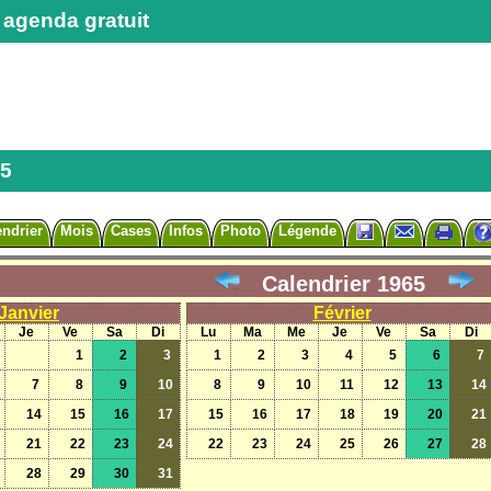
 agenda gratuit
65
endrier
Mois
Cases
Infos
Photo
Légende
Calendrier 1965
Janvier
Février
Je
Ve
Sa
Di
Lu
Ma
Me
Je
Ve
Sa
Di
1
2
3
1
2
3
4
5
6
7
7
8
9
10
8
9
10
11
12
13
14
14
15
16
17
15
16
17
18
19
20
21
21
22
23
24
22
23
24
25
26
27
28
28
29
30
31