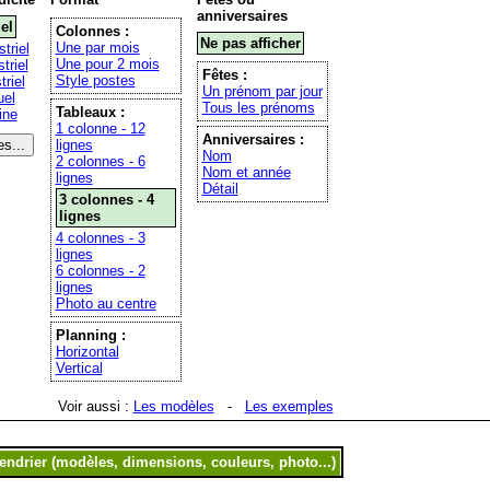
anniversaires
el
Colonnes :
Ne pas afficher
Une par mois
triel
Une pour 2 mois
triel
Fêtes :
Style postes
riel
Un prénom par jour
el
Tous les prénoms
Tableaux :
ine
1 colonne - 12
Anniversaires :
lignes
Nom
2 colonnes - 6
Nom et année
lignes
Détail
3 colonnes - 4
lignes
4 colonnes - 3
lignes
6 colonnes - 2
lignes
Photo au centre
Planning :
Horizontal
Vertical
Voir aussi :
Les modèles
-
Les exemples