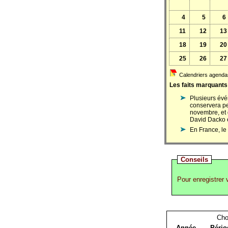
4
5
6
11
12
13
18
19
20
25
26
27
Calendriers agendas
Les faits marquants
Plusieurs évé
conservera p
novembre, et 
David Dacko e
En France, le
Conseils
Pour enregistrer 
Choi
Année
Pério