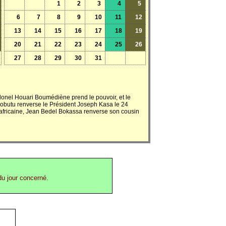
1
2
3
4
5
6
7
8
9
10
11
12
13
14
15
16
17
18
19
20
21
22
23
24
25
26
27
28
29
30
31
lonel Houari Boumédiène prend le pouvoir, et le
Mobutu renverse le Président Joseph Kasa le 24
africaine, Jean Bedel Bokassa renverse son cousin
du jour concerné.