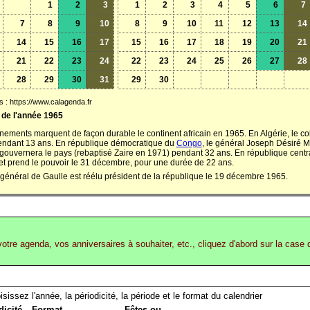
1
2
3
1
2
3
4
5
6
7
7
8
9
10
8
9
10
11
12
13
14
14
15
16
17
15
16
17
18
19
20
21
21
22
23
24
22
23
24
25
26
27
28
28
29
30
31
29
30
 : https://www.calagenda.fr
 de l'année 1965
nements marquent de façon durable le continent africain en 1965. En Algérie, le co
endant 13 ans. En république démocratique du
Congo
, le général Joseph Désiré 
gouvernera le pays (rebaptisé Zaire en 1971) pendant 32 ans. En république centr
t prend le pouvoir le 31 décembre, pour une durée de 22 ans.
 général de Gaulle est réélu président de la république le 19 décembre 1965.
votre agenda, vos anniversaires à souhaiter, etc., cliquez d'abord sur la case 
sissez l'année, la périodicité, la période et le format du calendrier
dicité
Format
Fêtes ou