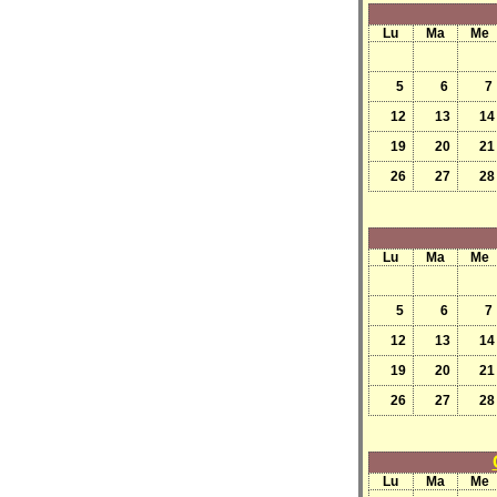
Lu
Ma
Me
5
6
7
12
13
14
19
20
21
26
27
28
Lu
Ma
Me
5
6
7
12
13
14
19
20
21
26
27
28
Lu
Ma
Me