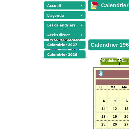
Calendrier
Accueil
L'agenda
Les calendriers
Calendriers
annuels 1965
Accès direct
Recommander ce site
Calendrier 19
Calendrier 2027
Calendrier 2026
Modèles
Cal
Lu
Ma
Me
4
5
6
11
12
13
18
19
20
25
26
27