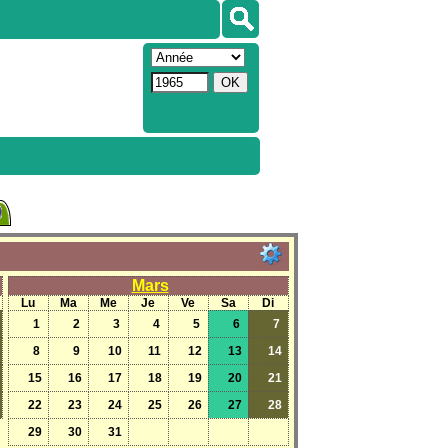
Mars
Lu
Ma
Me
Je
Ve
Sa
Di
1
2
3
4
5
6
7
8
9
10
11
12
13
14
15
16
17
18
19
20
21
22
23
24
25
26
27
28
29
30
31