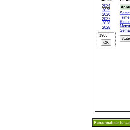
2024
Annu
2025
Semes
2026
Trimes
2027
Bimest
2028
Mensu
2029
Sema