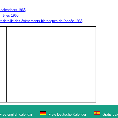
 calendriers 1965
.
s fériés 1965
.
er détaillé des évènements historiques de l'année 1965
.
Free english calendar
Freie Deutsche Kalender
Gratis ca