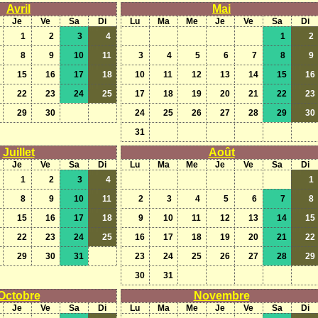
Avril
Mai
Je
Ve
Sa
Di
Lu
Ma
Me
Je
Ve
Sa
Di
1
2
3
4
1
2
8
9
10
11
3
4
5
6
7
8
9
15
16
17
18
10
11
12
13
14
15
16
22
23
24
25
17
18
19
20
21
22
23
29
30
24
25
26
27
28
29
30
31
Juillet
Août
Je
Ve
Sa
Di
Lu
Ma
Me
Je
Ve
Sa
Di
1
2
3
4
1
8
9
10
11
2
3
4
5
6
7
8
15
16
17
18
9
10
11
12
13
14
15
22
23
24
25
16
17
18
19
20
21
22
29
30
31
23
24
25
26
27
28
29
30
31
Octobre
Novembre
Je
Ve
Sa
Di
Lu
Ma
Me
Je
Ve
Sa
Di