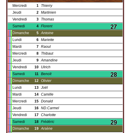
Mercredi
1
Thierry
Jeudi
2
Martinien
Vendredi
3
Thomas
Samedi
4
Florent
Dimanche
5
Antoine
Lundi
6
Mariette
Mardi
7
Raoul
Mercredi
8
Thibaut
Jeudi
9
Amandine
Vendredi
10
Ulrich
Samedi
11
Benoït
Dimanche
12
Olivier
Lundi
13
Joël
Mardi
14
Camille
Mercredi
15
Donald
Jeudi
16
ND.Carmel
Vendredi
17
Charlotte
Samedi
18
Frédéric
Dimanche
19
Arsène