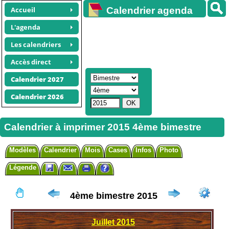
Accueil
Calendrier agenda
gratuit
L'agenda
Les calendriers
Accès direct
Calendrier 2027
Calendrier 2026
Calendrier à imprimer 2015 4ème bimestre
Modèles
Calendrier
Mois
Cases
Infos
Photo
Légende
4ème bimestre 2015
Juillet
2015