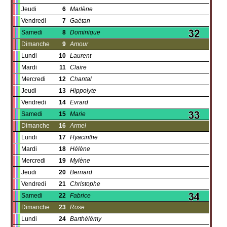
Jeudi
6
Marlène
Vendredi
7
Gaétan
Samedi
8
Dominique
Dimanche
9
Amour
Lundi
10
Laurent
Mardi
11
Claire
Mercredi
12
Chantal
Jeudi
13
Hippolyte
Vendredi
14
Evrard
Samedi
15
Marie
Dimanche
16
Armel
Lundi
17
Hyacinthe
Mardi
18
Hélène
Mercredi
19
Mylène
Jeudi
20
Bernard
Vendredi
21
Christophe
Samedi
22
Fabrice
Dimanche
23
Rose
Lundi
24
Barthélémy