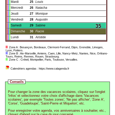
Mardi
25
Louis
Mercredi
26
Natacha
Jeudi
27
Monique
Vendredi
28
Augustin
Samedi
29
Sabine
Dimanche
30
Fiacre
Lundi
31
Aristide
Zone A : Besançon, Bordeaux, Clermont-Ferrand, Dijon, Grenoble, Limoges,
Lyon, Poitiers.
Zone B : Aix-Marseille, Amiens, Caen, Lille, Nancy-Metz, Nantes, Nice, Orléans-
Tours, Reims, Rennes, Rouen, Strasbourg.
Zone C : Créteil, Montpellier, Paris, Toulouse, Versailles.
Calendriers agendas : https://www.calagenda.fr
Conseils
Pour changer la zone des vacances scolaires, cliquez sur l'onglet
'Infos' et sélectionnez votre choix d'affichage dans 'Vacances
scolaires', par exemple 'Toutes zones', 'Ne pas afficher', 'Zone A',
'Corse', 'Guadeloupe', 'Saint-Pierre et Miquelon', etc.
Pour enregistrer votre agenda, vos anniversaires à souhaiter, etc.,
cliquez d'abord sur la case du jour concerné.