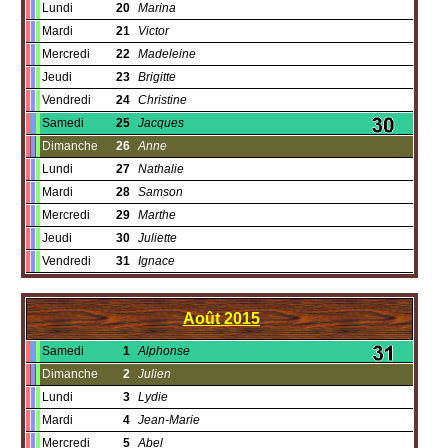
Lundi
20
Marina
Mardi
21
Victor
Mercredi
22
Madeleine
Jeudi
23
Brigitte
Vendredi
24
Christine
Samedi
25
Jacques
Dimanche
26
Anne
Lundi
27
Nathalie
Mardi
28
Samson
Mercredi
29
Marthe
Jeudi
30
Juliette
Vendredi
31
Ignace
Août
2015
Samedi
1
Alphonse
Dimanche
2
Julien
Lundi
3
Lydie
Mardi
4
Jean-Marie
Mercredi
5
Abel