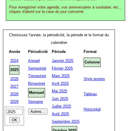
Pour enregistrer votre agenda, vos anniversaires à souhaiter, etc.,
cliquez d'abord sur la case du jour concerné.
Choisissez l'année, la périodicité, la période et le format du
calendrier
Année
Périodicité
Période
Format
2024
Annuel
Janvier 2025
Colonne
Semestriel
Février 2025
2025
Trimestriel
Mars 2025
2026
Style postes
Bimestriel
Avril 2025
2027
Mai 2025
Mensuel
2028
Tableau
Juin 2025
2029
Semaine
Juillet 2025
Horizontal
Août 2025
Septembre 2025
Octobre 2025