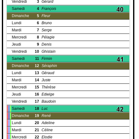
Vendredi
3
Gérard
Samedi
4
François
Dimanche
5
Fleur
Lundi
6
Bruno
Mardi
7
Serge
Mercredi
8
Pélagie
Jeudi
9
Denis
Vendredi
10
Ghislain
Samedi
11
Firmin
Dimanche
12
Séraphin
Lundi
13
Géraud
Mardi
14
Juste
Mercredi
15
Thérèse
Jeudi
16
Edwige
Vendredi
17
Baudoin
Samedi
18
Luc
Dimanche
19
René
Lundi
20
Adeline
Mardi
21
Céline
Mercredi
22
Elodie