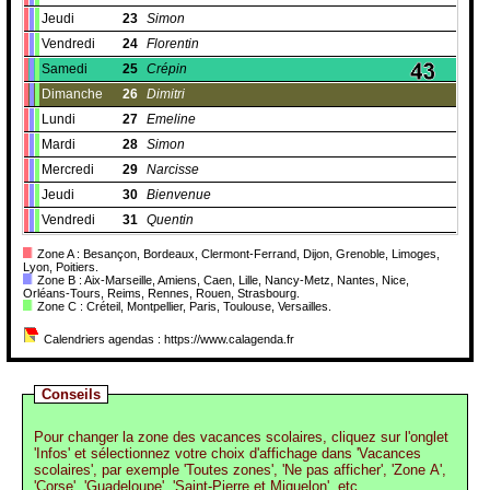
Jeudi
23
Simon
Vendredi
24
Florentin
Samedi
25
Crépin
Dimanche
26
Dimitri
Lundi
27
Emeline
Mardi
28
Simon
Mercredi
29
Narcisse
Jeudi
30
Bienvenue
Vendredi
31
Quentin
Zone A : Besançon, Bordeaux, Clermont-Ferrand, Dijon, Grenoble, Limoges,
Lyon, Poitiers.
Zone B : Aix-Marseille, Amiens, Caen, Lille, Nancy-Metz, Nantes, Nice,
Orléans-Tours, Reims, Rennes, Rouen, Strasbourg.
Zone C : Créteil, Montpellier, Paris, Toulouse, Versailles.
Calendriers agendas : https://www.calagenda.fr
Conseils
Pour changer la zone des vacances scolaires, cliquez sur l'onglet
'Infos' et sélectionnez votre choix d'affichage dans 'Vacances
scolaires', par exemple 'Toutes zones', 'Ne pas afficher', 'Zone A',
'Corse', 'Guadeloupe', 'Saint-Pierre et Miquelon', etc.