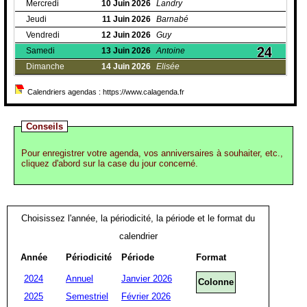
Mercredi
10
Juin
2026
Landry
Jeudi
11
Juin
2026
Barnabé
Vendredi
12
Juin
2026
Guy
Samedi
13
Juin
2026
Antoine
Dimanche
14
Juin
2026
Elisée
Calendriers agendas : https://www.calagenda.fr
Conseils
Pour enregistrer votre agenda, vos anniversaires à souhaiter, etc.,
cliquez d'abord sur la case du jour concerné.
Choisissez l'année, la périodicité, la période et le format du
calendrier
Année
Périodicité
Période
Format
2024
Annuel
Janvier 2026
Colonne
2025
Semestriel
Février 2026